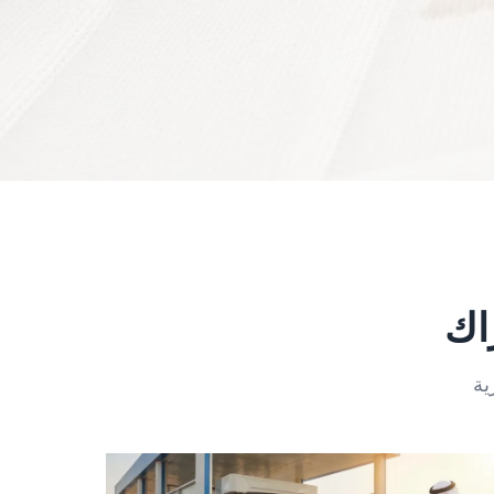
راك
ية