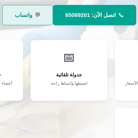
📞
اتصل الآن: 65089201
💬
واتساب
📅
جدولة تلقائية
خ
3% من الأسعار
اضبطها وانساها راحة