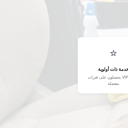
⭐
دمة ذات أولوية
أعضاء VIP يحصلون على فترات
مفضلة