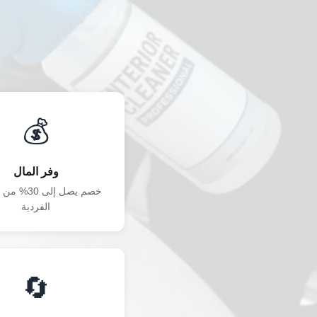
💰
وفر المال
خصم يصل إلى 0
الفردية
🔄