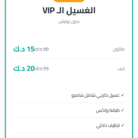
الغسيل الـ VIP
بدون بوليش
15
د.ك
20
د.ك
صالون
20
د.ك
25
د.ك
جيب
✓ غسيل خارجي شامل شامبو
✓ طبقة واكس
✓ تنظيف داخلي