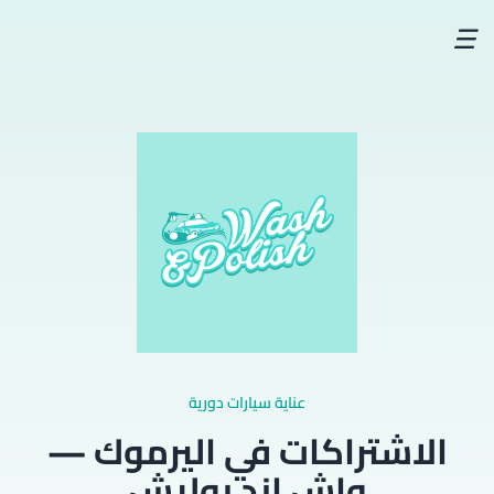
☰
عناية سيارات دورية
الاشتراكات في اليرموك —
واش اند بوليش