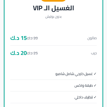
الغسيل الـ VIP
بدون بوليش
15
د.ك
20
د.ك
صالون
20
د.ك
25
د.ك
جيب
✓ غسيل خارجي شامل شامبو
✓ طبقة واكس
✓ تنظيف داخلي