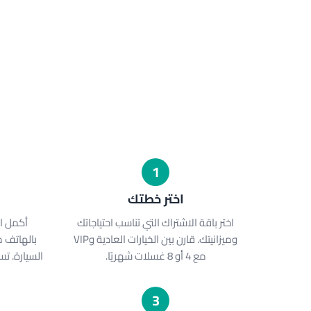
1
اختر خطتك
اختر باقة الاشتراك التي تناسب احتياجاتك
أكمل ال
وميزانيتك. قارن بين الخيارات العادية وVIP
بالهاتف 
مع 4 أو 8 غسلات شهريًا.
السيارة. ت
3