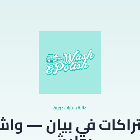
عناية سيارات دورية
راكات في بيان — واش