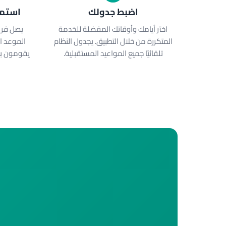
اضبط جدولك
استمت
اختر أيامك وأوقاتك المفضلة للخدمة
يصل فري
المتكررة من خلال التطبيق. يجدول النظام
الموعد ا
تلقائيًا جميع المواعيد المستقبلية.
يقومون با