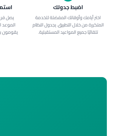
اضبط جدولك
استمت
اختر أيامك وأوقاتك المفضلة للخدمة
يصل فري
المتكررة من خلال التطبيق. يجدول النظام
الموعد ا
تلقائيًا جميع المواعيد المستقبلية.
يقومون با