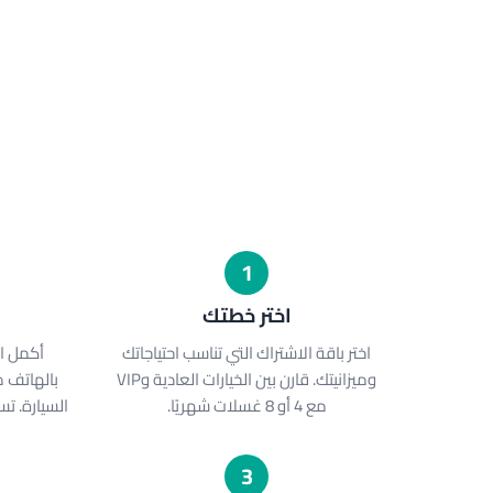
1
اختر خطتك
اختر باقة الاشتراك التي تناسب احتياجاتك
أكمل ال
وميزانيتك. قارن بين الخيارات العادية وVIP
بالهاتف 
مع 4 أو 8 غسلات شهريًا.
السيارة. ت
3