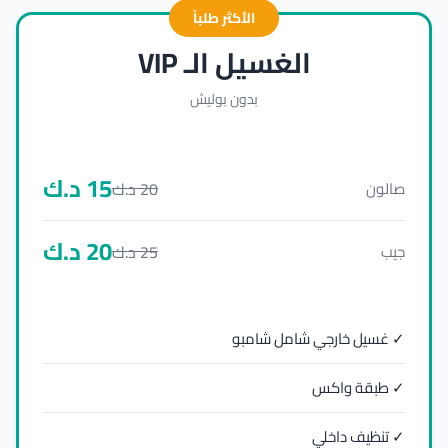
الأكثر طلباً
الغسيل الـ VIP
بدون بوليش
15
د.ك
20
د.ك
صالون
20
د.ك
25
د.ك
جيب
✓ غسيل خارجي شامل شامبو
✓ طبقة واكس
✓ تنظيف داخلي