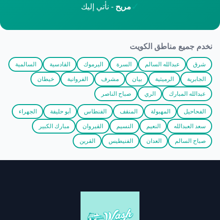
✓
مريح
- نأتي إليك
نخدم جميع مناطق الكويت
شرق
عبدالله السالم
السرة
اليرموك
القادسية
السالمية
الجابرية
الرميثية
بيان
مشرف
الفروانية
خيطان
عبدالله المبارك
الري
صباح الناصر
الفحاحيل
المهبولة
المنقف
الفنطاس
أبو حليفة
الجهراء
سعد العبدالله
النعيم
النسيم
القيروان
مبارك الكبير
صباح السالم
العدان
الفنيطيس
القرين