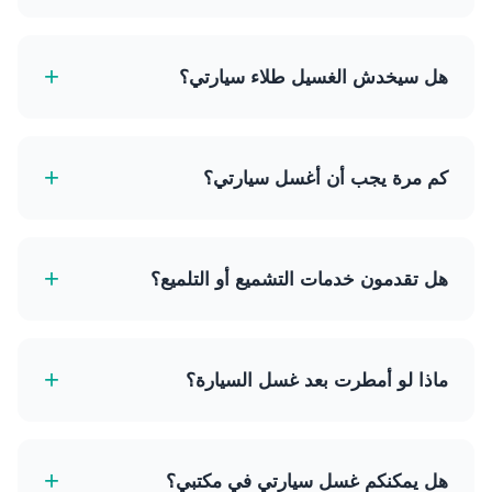
نستخدم شامبو غسيل سيارات عالي الجودة ومتعادل
الحموضة ومنتجات تنظيف ممتازة آمنة لجميع أنواع الطلاء
+
هل سيخدش الغسيل طلاء سيارتي؟
والتشطيبات.
لا، نستخدم تقنية غسيل يدوي لطيفة بقفازات ميكروفايبر
ناعمة لمنع أي خدوش أو علامات دوامات على الطلاء.
+
كم مرة يجب أن أغسل سيارتي؟
نوصي بغسل سيارتك كل 1-2 أسبوع للحفاظ على مظهرها
وحماية الطلاء من الملوثات البيئية.
+
هل تقدمون خدمات التشميع أو التلميع؟
نعم، نقدم مجموعة من خدمات التفصيل، بما في ذلك
معالجات الشمع والتلميع، لتوفير لمعان وحماية إضافية
+
ماذا لو أمطرت بعد غسل السيارة؟
لسيارتك.
على الرغم من أننا لا نستطيع التحكم في الطقس، إلا أن
الشمع النهائي الذي نستخدمه يوفر طبقة حماية تساعد
+
هل يمكنكم غسل سيارتي في مكتبي؟