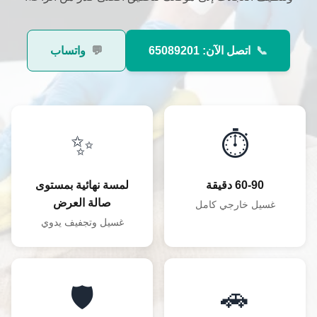
📞
اتصل الآن: 65089201
💬
واتساب
✨
⏱️
60-90 دقيقة
لمسة نهائية بمستوى
صالة العرض
غسيل خارجي كامل
غسيل وتجفيف يدوي
🛡️
🚗