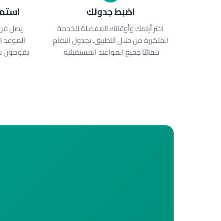
اضبط جدولك
استمت
اختر أيامك وأوقاتك المفضلة للخدمة
يصل فري
المتكررة من خلال التطبيق. يجدول النظام
الموعد ا
تلقائيًا جميع المواعيد المستقبلية.
يقومون با