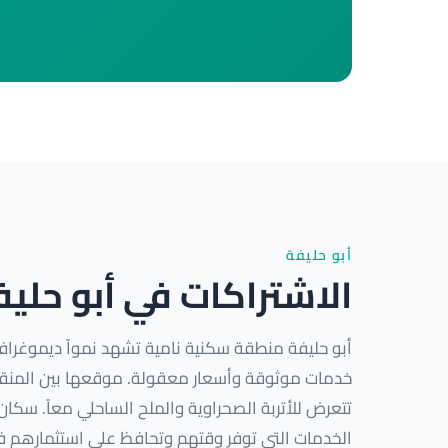
أبو حليفة
الاشتراكات في أبو حليف
أبو حليفة منطقة سكنية نامية تشهد نمواً ديموغرافيا
خدمات موثوقة وأسعار معقولة. موقعها بين المنقف
تتعرض للأتربة الصحراوية والملح الساحلي معاً. سكا
الخدمات التي توفر وقتهم وتحافظ على استثمارهم في