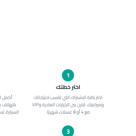
1
اختر خطتك
اختر باقة الاشتراك التي تناسب احتياجاتك
أكمل ال
وميزانيتك. قارن بين الخيارات العادية وVIP
بالهاتف 
مع 4 أو 8 غسلات شهريًا.
السيارة. ت
3