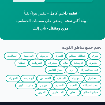
✓
تعقيم داخلي كامل
- تنفس هواءً نقياً
✓
بيئة أكثر صحة
- يقضي على مسببات الحساسية
✓
مريح ومتنقل
- نأتي إليك
نخدم جميع مناطق الكويت
شرق
عبدالله السالم
السرة
اليرموك
القادسية
السالمية
الجابرية
الرميثية
بيان
مشرف
الفروانية
خيطان
عبدالله المبارك
الري
صباح الناصر
الفحاحيل
المهبولة
المنقف
الفنطاس
أبو حليفة
الجهراء
سعد العبدالله
النعيم
النسيم
القيروان
مبارك الكبير
صباح السالم
العدان
الفنيطيس
القرين