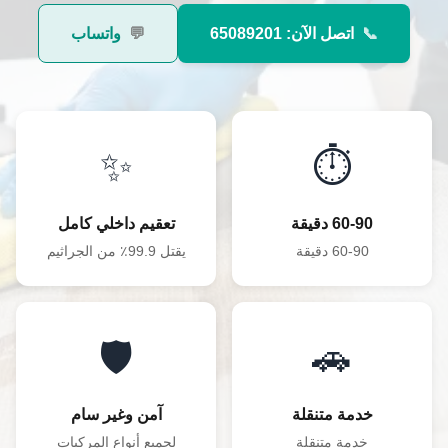
📞
اتصل الآن: 65089201
💬
واتساب
✨
⏱️
60-90 دقيقة
تعقيم داخلي كامل
60-90 دقيقة
يقتل 99.9٪ من الجراثيم
🛡️
🚗
خدمة متنقلة
آمن وغير سام
خدمة متنقلة
لجميع أنواع المركبات