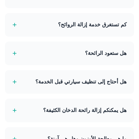
الجزيئات المسببة للرائحة.
نعم، بالتأكيد. نستخدم معقمات غير سامة من الدرجة
الطبية آمنة لجميع الركاب، بما في ذلك الأطفال
+
كم تستغرق خدمة إزالة الروائح؟
والحيوانات الأليفة، بمجرد اكتمال الخدمة وتهوية المركبة.
تستغرق الخدمة عادة ما بين 60 إلى 90 دقيقة، حسب
شدة الرائحة وحجم المركبة. يشمل ذلك معالجة الأوزون
+
هل ستعود الرائحة؟
وعملية التهوية.
عمليتنا مصممة للقضاء على الرائحة الموجودة بشكل دائم
عن طريق تدمير المصدر. ومع ذلك، يمكن إدخال روائح
+
هل أحتاج إلى تنظيف سيارتي قبل الخدمة؟
جديدة. لكي تعود الرائحة، يجب إعادة إدخال مصدر الرائحة.
للحصول على أفضل النتائج، نوصي بإزالة جميع الأغراض
الشخصية وأي مصادر مرئية للرائحة (مثل أغلفة الطعام
+
هل يمكنكم إزالة رائحة الدخان الكثيفة؟
والقمامة) قبل وصول فنيينا. التنظيف الأساسي مفيد
ولكن غير مطلوب.
نعم، معالجة الأوزون الصادمة لدينا فعالة للغاية في إزالة
حتى روائح الدخان الكثيفة من السجائر والسيجار التي
+
ما هي معالجة الأوزون وهل هي آمنة؟