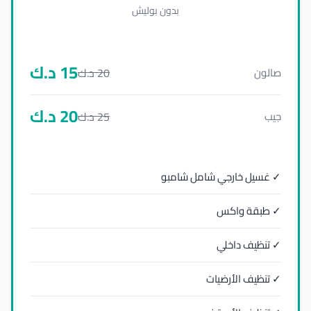
بدون بوليش
15
د.ك
20
د.ك
صالون
20
د.ك
25
د.ك
جيب
✓ غسيل خارجي شامل شامبو
✓ طبقة واكس
✓ تنظيف داخلي
✓ تنظيف الأرضيات