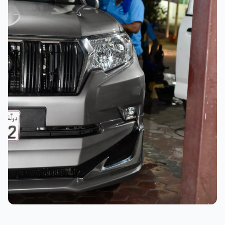
نتائج ممتازة