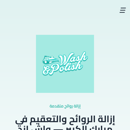
☰
إزالة روائح متقدمة
إزالة الروائح والتعقيم في
مبارك الكبير — واش اند