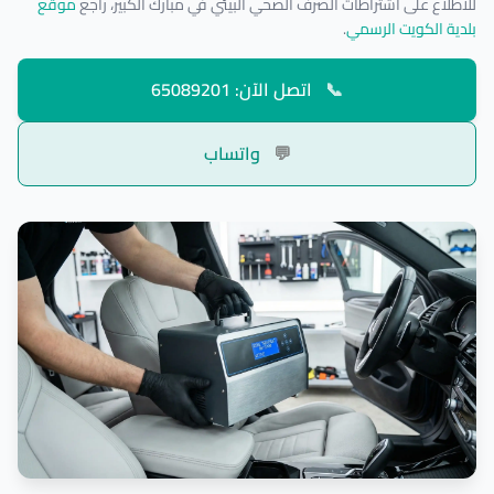
للاطلاع على اشتراطات الصرف الصحي البيئي في مبارك الكبير، راجع
موقع
بلدية الكويت الرسمي
.
📞
اتصل الآن: 65089201
💬
واتساب