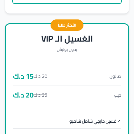
الأكثر طلباً
الغسيل الـ VIP
بدون بوليش
15
د.ك
20
د.ك
صالون
20
د.ك
25
د.ك
جيب
✓ غسيل خارجي شامل شامبو