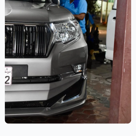
نتائج ممتازة