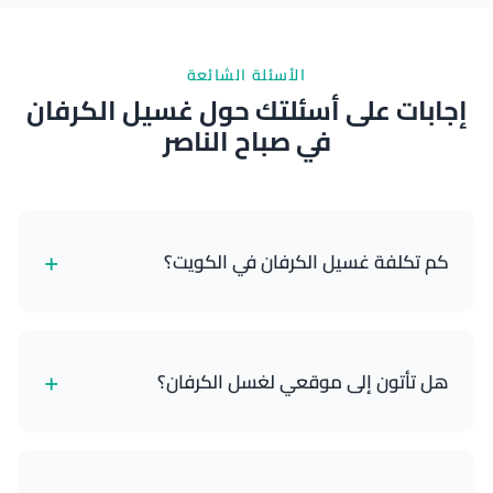
الأسئلة الشائعة
إجابات على أسئلتك حول غسيل الكرفان
في صباح الناصر
+
كم تكلفة غسيل الكرفان في الكويت؟
تبدأ خدمات غسيل الكرفانات لدينا من 18 دينار كويتي
للكرفانات الصغيرة وتصل إلى 55 دينار كويتي للمنازل
+
هل تأتون إلى موقعي لغسل الكرفان؟
المتنقلة الكبيرة مع التفصيل الكامل. تعتمد الأسعار على
حجم الكرفان والباقة التي تختارها.
نعم! نحن خدمة متنقلة بالكامل. نحضر جميع معداتنا
ومستلزماتنا إلى موقعك في أي مكان بالكويت - سواء