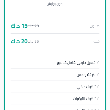
بدون بوليش
15
د.ك
20
د.ك
صالون
20
د.ك
25
د.ك
جيب
✓ غسيل خارجي شامل شامبو
✓ طبقة واكس
✓ تنظيف داخلي
✓ تنظيف الأرضيات