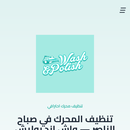
☰
تنظيف محرك احترافي
تنظيف المحرك في صباح
الناصر — واش اند بوليش