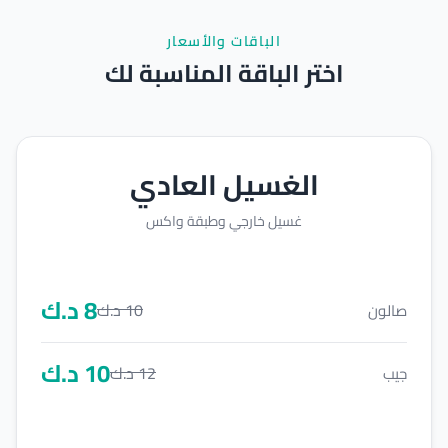
الباقات والأسعار
اختر الباقة المناسبة لك
الغسيل العادي
غسيل خارجي وطبقة واكس
8
د.ك
10
د.ك
صالون
10
د.ك
12
د.ك
جيب