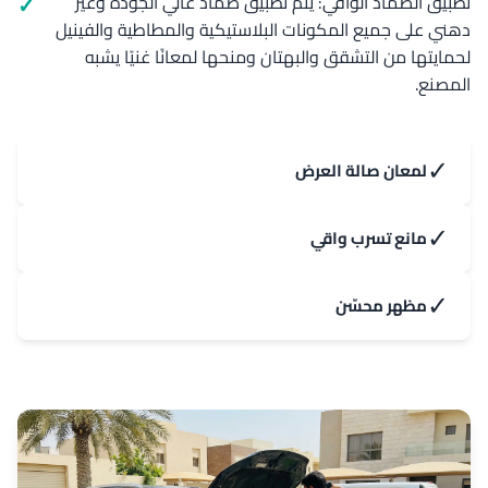
تطبيق الضماد الواقي: يتم تطبيق ضماد عالي الجودة وغير
دهني على جميع المكونات البلاستيكية والمطاطية والفينيل
لحمايتها من التشقق والبهتان ومنحها لمعانًا غنيًا يشبه
المصنع.
✓
لمعان صالة العرض
✓
مانع تسرب واقي
✓
مظهر محسّن