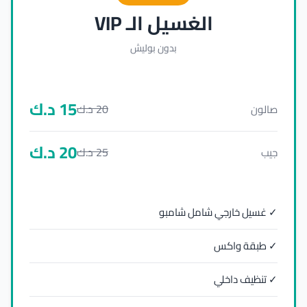
الغسيل الـ VIP
بدون بوليش
15
د.ك
20
د.ك
صالون
20
د.ك
25
د.ك
جيب
✓ غسيل خارجي شامل شامبو
✓ طبقة واكس
✓ تنظيف داخلي