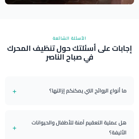
نتائج ممتازة
الأسئلة الشائعة
إجابات على أسئلتك حول تنظيف المحرك
في صباح الناصر
+
ما أنواع الروائح التي يمكنكم إزالتها؟
يمكننا إزالة مجموعة واسعة من الروائح بفعالية، بما في
ذلك الدخان، الحيوانات الأليفة، الطعام، العفن، والرطوبة
هل عملية التعقيم آمنة للأطفال والحيوانات
+
العامة. معالجة الأوزون لدينا تستهدف وتحيد الجزيئات
الأليفة؟
المسببة للرائحة.