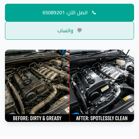
📞
اتصل الآن: 65089201
💬
واتساب