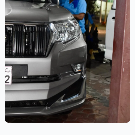
نتائج ممتازة