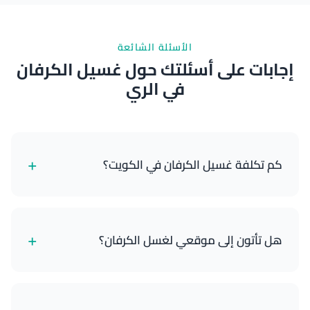
الأسئلة الشائعة
إجابات على أسئلتك حول غسيل الكرفان
في الري
+
كم تكلفة غسيل الكرفان في الكويت؟
تبدأ خدمات غسيل الكرفانات لدينا من 18 دينار كويتي
للكرفانات الصغيرة وتصل إلى 55 دينار كويتي للمنازل
+
هل تأتون إلى موقعي لغسل الكرفان؟
المتنقلة الكبيرة مع التفصيل الكامل. تعتمد الأسعار على
حجم الكرفان والباقة التي تختارها.
نعم! نحن خدمة متنقلة بالكامل. نحضر جميع معداتنا
ومستلزماتنا إلى موقعك في أي مكان بالكويت - سواء