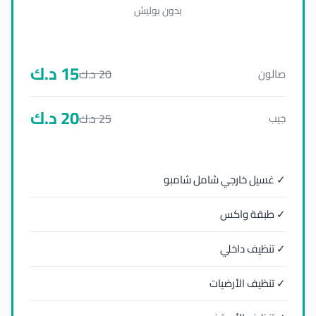
بدون بوليش
15
د.ك
20
د.ك
صالون
20
د.ك
25
د.ك
جيب
✓ غسيل خارجي شامل شامبو
✓ طبقة واكس
✓ تنظيف داخلي
✓ تنظيف الأرضيات