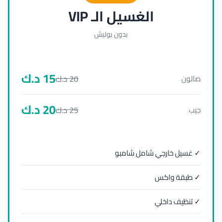
الغسيل الـ VIP
بدون بوليش
15
د.ك
20
د.ك
صالون
20
د.ك
25
د.ك
جيب
✓ غسيل خارجي شامل شامبو
✓ طبقة واكس
✓ تنظيف داخلي