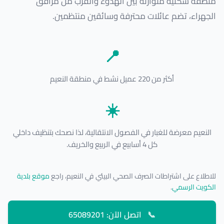
منطقة سكنية متوازنة بين الهدوء والقرب من مرافق
الجهراء، تضم عائلات محترفة وسائقين منتظمين.
📍
أكثر من 220 عميل نشط في منطقة النعيم
☀️
النعيم معرضة للغبار في الفصول الانتقالية، لذا نصحك بتنظيف داخلي
كل 4 أسابيع في الربيع والخريف.
للاطلاع على اشتراطات الصرف الصحي البيئي في النعيم، راجع
موقع بلدية
الكويت الرسمي
.
📞
اتصل الآن: 65089201