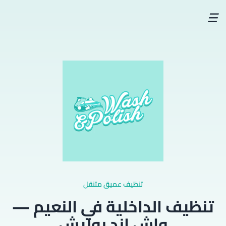
☰
تنظيف عميق متنقل
تنظيف الداخلية في النعيم —
واش اند بوليش