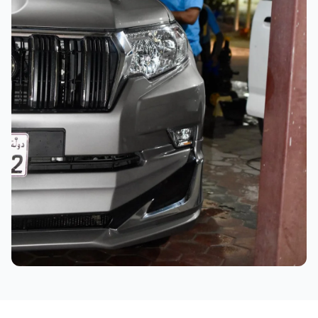
نتائج ممتازة