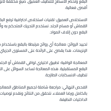
البقع وتحضر الأسطح للتنظيف العميق. صيغ مختلفة لأنو
أقصى فعالية.
الاستخلاص العميق: تقنيات استخلاص احترافية ترفع ال
القماش أو مسام الجلد. نستخدم التحريك المتحكم به وأ
البقع دون إتلاف المواد.
تحييد الروائح: معالجة أي روائح مرتبطة بالبقع باستخدام
الإنزيمات. هذا يقضي على الرائحة على المستوى الجزيئي ب
المعالجة الواقية: تطبيق اختياري لواقي القماش أو الجلد
البقع المستقبلية. هذه المعالجة تساعد السوائل على ا
تنظيف الانسكابات الطازجة.
الفحص النهائي: مراجعة شاملة لجميع المناطق المعالجة
بالكامل ورضا العملاء. نتحقق من النتائج ونقدم توصيات 
الداخليات النظيفة.