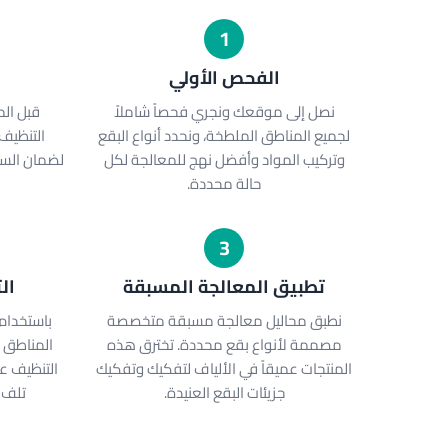
1
الفحص الأولي
نصل إلى موقعك ونجري فحصاً شاملاً
قبل الم
لجميع المناطق الملطخة، ونحدد أنواع البقع
التنظيف
وتركيب المواد وأفضل نهج للمعالجة لكل
لضمان السل
حالة محددة.
3
تطبيق المعالجة المسبقة
ال
نطبق محاليل معالجة مسبقة متخصصة
باستخدام
مصممة لأنواع بقع محددة. تخترق هذه
المناطق 
المنتجات عميقاً في الألياف لتفكيك وتفكيك
التنظيف عم
جزيئات البقع العنيدة.
تلف 