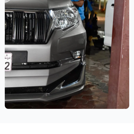
نتائج ممتازة