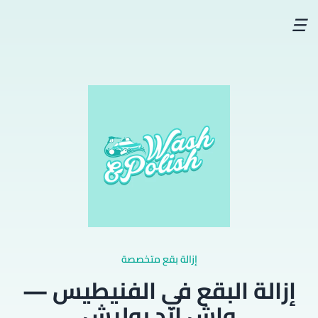
☰
إزالة بقع متخصصة
إزالة البقع في الفنيطيس —
واش اند بوليش