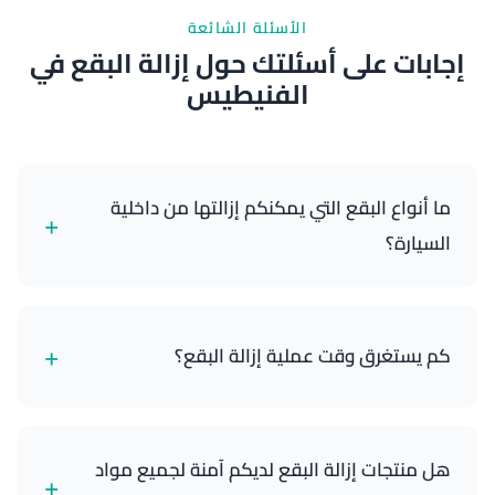
الأسئلة الشائعة
إجابات على أسئلتك حول إزالة البقع في
الفنيطيس
ما أنواع البقع التي يمكنكم إزالتها من داخلية
+
السيارة؟
نتخصص في إزالة جميع أنواع البقع بما في ذلك القهوة
والشاي والمشروبات الغازية وانسكابات الطعام والحبر
+
كم يستغرق وقت عملية إزالة البقع؟
والزيت والشحوم والمكياج والدم وبقع الحيوانات الأليفة
والأوساخ العامة. منتجاتنا وتقنياتنا الاحترافية فعالة على
أسطح القماش والجلد والفينيل.
تستغرق معظم معالجات إزالة البقع 45-90 دقيقة حسب
عدد وحجم وشدة البقع. نعمل بكفاءة مع ضمان
هل منتجات إزالة البقع لديكم آمنة لجميع مواد
+
المعالجة الشاملة ووقت التجفيف المناسب للحصول على