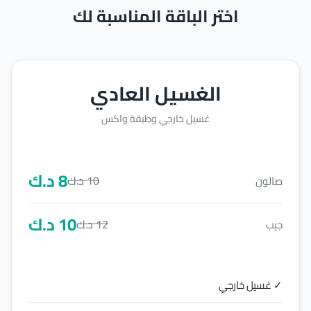
اختر الباقة المناسبة لك
الغسيل العادي
غسيل خارجي وطبقة واكس
8
د.ك
10
د.ك
صالون
10
د.ك
12
د.ك
جيب
✓ غسيل خارجي