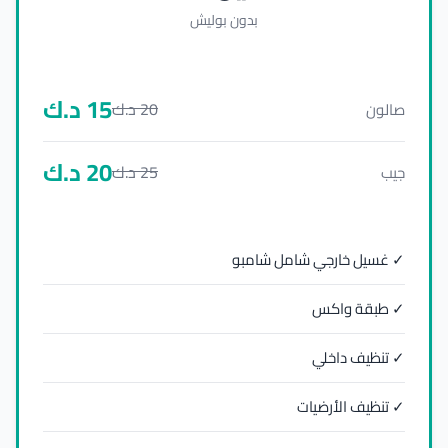
بدون بوليش
15
د.ك
20
د.ك
صالون
20
د.ك
25
د.ك
جيب
✓ غسيل خارجي شامل شامبو
✓ طبقة واكس
✓ تنظيف داخلي
✓ تنظيف الأرضيات