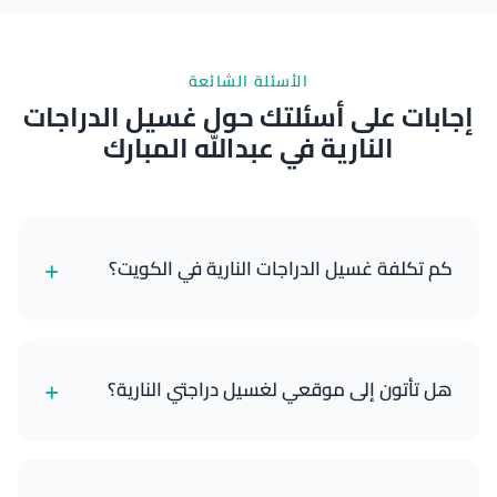
الأسئلة الشائعة
إجابات على أسئلتك حول غسيل الدراجات
النارية في عبدالله المبارك
+
كم تكلفة غسيل الدراجات النارية في الكويت؟
تبدأ خدمات غسيل الدراجات النارية لدينا من 8 دينار كويتي
للغسيل الخارجي الأساسي وتصل إلى 25 دينار كويتي
+
هل تأتون إلى موقعي لغسيل دراجتي النارية؟
للتفصيل المتميز الكامل. تعتمد الأسعار على نوع دراجتك
والباقة التي تختارها.
نعم! نحن خدمة متنقلة بالكامل. نحضر جميع معداتنا
والمياه ومستلزمات التنظيف والأدوات إلى موقعك في