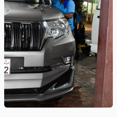
نتائج ممتازة