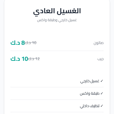
الغسيل العادي
غسيل خارجي وطبقة واكس
8
د.ك
10
د.ك
صالون
10
د.ك
12
د.ك
جيب
✓ غسيل خارجي
✓ طبقة واكس
✓ تنظيف داخلي