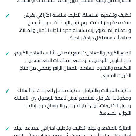
الحشرات من جميع الأسطح دون إتلاف الملصقات أو الطلاء.
تنظيف وتشحيم السلسلة: تنظيف سلسلة احترافي بفرش
متخصصة ومزيلات شحوم. نزيل الزيت القديم والأوساخ
والحطام، ثم نطبق زيت سلسلة جديد للأداء الأمثل والمتانة.
صيانة أساسية لكل دراجة رياضية.
تلميع الكروم والمعادن: تلميع تفصيلي لأنابيب العادم الكروم،
ذراع التأرجح الألومنيوم، وجميع المكونات المعدنية. نزيل
الأكسدة والتشوه، نستعيد اللمعان الرائع ونحمي من مناخ
الكويت القاسي.
تنظيف العجلات والفرامل: تنظيف شامل للعجلات والأسلاك
ومكونات الفرامل. نستخدم فرش ناعمة للوصول بين الأسلاك
وحول الكاليبرات، نزيل غبار الفرامل والأوساخ دون إتلاف
الأجزاء الحساسة.
العناية بالمقعد والجلد: تنظيف وترطيب احترافي لمقاعد الجلد
أو الفينيل. نزيل الأوساخ والزيوت، ثم نطبق مرطب وقائي لمنع