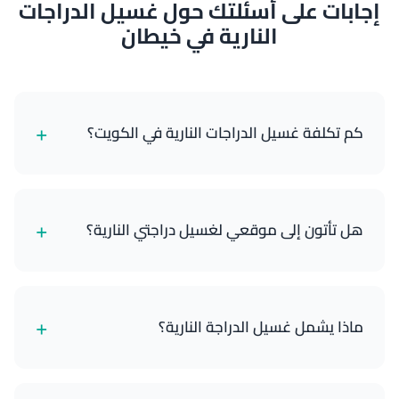
إجابات على أسئلتك حول غسيل الدراجات
النارية في خيطان
+
كم تكلفة غسيل الدراجات النارية في الكويت؟
تبدأ خدمات غسيل الدراجات النارية لدينا من 8 دينار كويتي
للغسيل الخارجي الأساسي وتصل إلى 25 دينار كويتي
+
هل تأتون إلى موقعي لغسيل دراجتي النارية؟
للتفصيل المتميز الكامل. تعتمد الأسعار على نوع دراجتك
والباقة التي تختارها.
نعم! نحن خدمة متنقلة بالكامل. نحضر جميع معداتنا
والمياه ومستلزمات التنظيف والأدوات إلى موقعك في
+
ماذا يشمل غسيل الدراجة النارية؟
أي مكان في الكويت. سواء كانت دراجتك في منزلك أو
المرآب أو أي موقع آخر، نأتي إليك.
يشمل غسيل الدراجة النارية الكامل لدينا: غسيل وتلميع