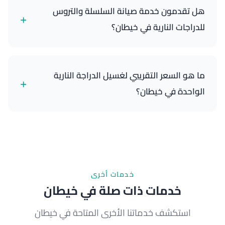
خارجي كامل، تنظيف وتشحيم السلسلة، تلميع الكروم
هل تقدمون خدمة صيانة السلسلة والتروس
+
والمعادن، تنظيف العجلات والفرامل، العناية بالمقعد
للدراجات النارية في خيطان؟
والجلد، وتفصيل حجرة المحرك. نستخدم منتجات آمنة
للدراجات النارية مصممة خصيصاً للدراجات.
نعم، صيانة السلسلة جزء أساسي من خدمتنا الشاملة.
نقوم بتنظيفها وتشحيمها بمواد عالية الجودة تحافظ على
ما هو السعر التقريبي لغسيل الدراجة النارية
+
أداء دراجتك بكفاءة عالية.
الواحدة في خيطان؟
تختلف الأسعار حسب حالة الدراجة والخدمات الإضافية
المطلوبة. نرجو التواصل معنا على 65089201 لتقديم
عرض مخصص لدراجتك.
خدمات أخرى
خدمات ذات صلة في خيطان
استكشف خدماتنا الأخرى المتاحة في خيطان