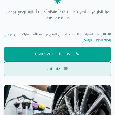
☀️
غبار الطريق السادس يتطلب تنظيفاً منتظماً كل 6 أسابيع. نوصي بجدول
صيانة موسمية.
للاطلاع على اشتراطات الصرف الصحي البيئي في عبدالله المبارك، راجع
موقع
بلدية الكويت الرسمي
.
📞
اتصل الآن: 65089201
💬
واتساب