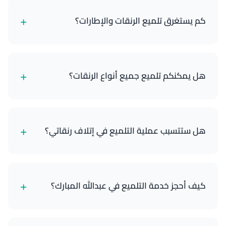
+
كم يستغرق تلميع الرنقات والإطارات؟
عادة ما تستغرق الخدمة 45-60 دقيقة، حسب حالة
وتعقيد عجلاتك.
+
هل يمكنكم تلميع جميع أنواع الرنقات؟
نعم، يمكننا تلميع معظم أنواع الرنقات، بما في ذلك
الألمنيوم والكروم والألومنيوم. نستخدم منتجات محددة
+
هل ستتسبب عملية التلميع في إتلاف رنقاتي؟
لكل مادة.
لا، فنيونا مدربون تدريباً عالياً ويستخدمون مركبات وتقنيات
احترافية آمنة لعجلاتك ولن تسبب أي ضرر.
+
كيف أحجز خدمة التلميع في عبدالله المبارك؟
يمكنك الاتصال بنا مباشرة على 65089201 وإخبارنا