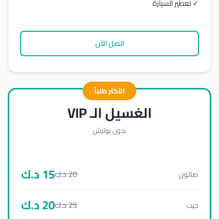
✓ تعطير السيارة
اتصل الآن
الأكثر طلباً
الغسيل الـ VIP
بدون بوليش
15
د.ك
20
د.ك
صالون
20
د.ك
25
د.ك
جيب