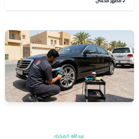
✓
مظهر محسّن
عبدالله المبارك