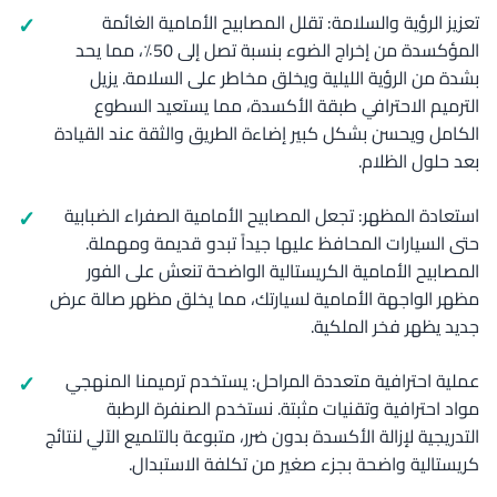
تعزيز الرؤية والسلامة: تقلل المصابيح الأمامية الغائمة
المؤكسدة من إخراج الضوء بنسبة تصل إلى 50٪، مما يحد
بشدة من الرؤية الليلية ويخلق مخاطر على السلامة. يزيل
الترميم الاحترافي طبقة الأكسدة، مما يستعيد السطوع
الكامل ويحسن بشكل كبير إضاءة الطريق والثقة عند القيادة
بعد حلول الظلام.
استعادة المظهر: تجعل المصابيح الأمامية الصفراء الضبابية
حتى السيارات المحافظ عليها جيداً تبدو قديمة ومهملة.
المصابيح الأمامية الكريستالية الواضحة تنعش على الفور
مظهر الواجهة الأمامية لسيارتك، مما يخلق مظهر صالة عرض
جديد يظهر فخر الملكية.
عملية احترافية متعددة المراحل: يستخدم ترميمنا المنهجي
مواد احترافية وتقنيات مثبتة. نستخدم الصنفرة الرطبة
التدريجية لإزالة الأكسدة بدون ضرر، متبوعة بالتلميع الآلي لنتائج
كريستالية واضحة بجزء صغير من تكلفة الاستبدال.