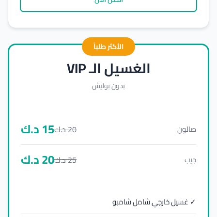
الأكثر طلباً
الغسيل الـ VIP
بدون بوليش
15
د.ك
20
د.ك
صالون
20
د.ك
25
د.ك
جيب
✓ غسيل خارجي شامل شامبو