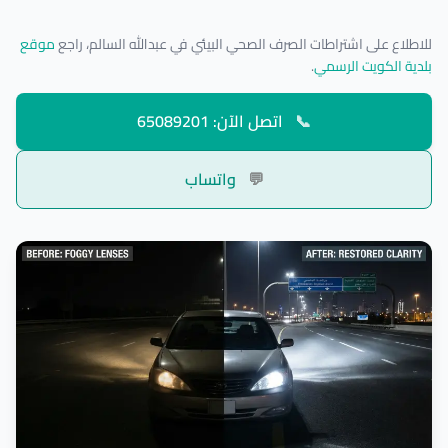
للاطلاع على اشتراطات الصرف الصحي البيئي في عبدالله السالم، راجع
موقع
بلدية الكويت الرسمي
.
📞
اتصل الآن: 65089201
💬
واتساب