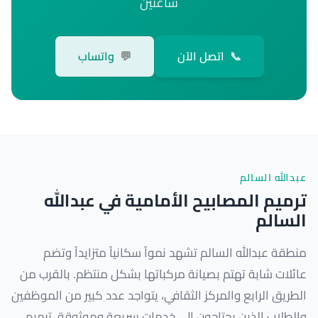
ساعتين
📞
اتصل الآن
💬
واتساب
عبدالله السالم
ترميم المصابيح الأمامية في عبدالله
السالم
منطقة عبدالله السالم تشهد نمواً سكانياً متزايداً وتضم
عائلات شابة تهتم بصيانة مركباتها بشكل منتظم. بالقرب من
الطريق الرابع والمركز الثقافي، يتواجد عدد كبير من الموظفين
والطلاب الذين يحتاجون إلى خدمات سريعة وموثوقة. ترميم