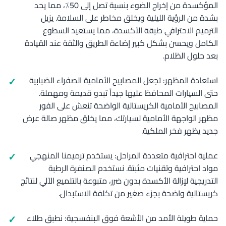
المؤكسدة من إخراج الضوء بنسبة تصل إلى 50٪، مما يحد
بشدة من الرؤية الليلية ويخلق مخاطر على السلامة. يزيل
الترميم الاحترافي طبقة الأكسدة، مما يستعيد السطوع
الكامل ويحسن بشكل كبير إضاءة الطريق والثقة عند القيادة
بعد حلول الظلام.
استعادة المظهر: تجعل المصابيح الأمامية الصفراء الضبابية
حتى السيارات المحافظ عليها جيداً تبدو قديمة ومهملة.
المصابيح الأمامية الكريستالية الواضحة تنعش على الفور
مظهر الواجهة الأمامية لسيارتك، مما يخلق مظهر صالة عرض
جديد يظهر فخر الملكية.
عملية احترافية متعددة المراحل: يستخدم ترميمنا المنهجي
مواد احترافية وتقنيات مثبتة. نستخدم الصنفرة الرطبة
التدريجية لإزالة الأكسدة بدون ضرر، متبوعة بالتلميع الآلي لنتائج
كريستالية واضحة بجزء صغير من تكلفة الاستبدال.
حماية طويلة الأمد من الأشعة فوق البنفسجية: نطبق طلاء