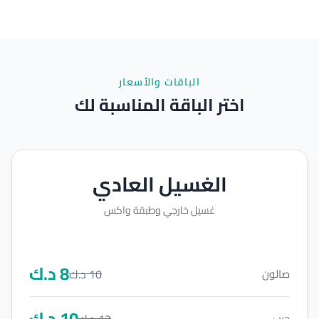
الباقات والأسعار
اختر الباقة المناسبة لك
الغسيل العادي
غسيل خارجي وطبقة واكس
8
د.ك
10
د.ك
صالون
10
د.ك
12
د.ك
جيب