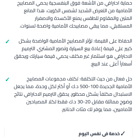
حماية احترافي من الأشعة فوق البنفسجية يحمي المصابيح
الأمامية من التعرض الشديد لشمس الكويت. هذا المانع
المتين والمقاوم للطقس يمنع الأكسدة والاصفرار
المستقبلي، مما يبقي مصابيحك الأمامية واضحة لسنوات.
الحفاظ على القيمة: تؤثر المصابيح الأمامية الواضحة بشكل
كبير على قيمة إعادة بيع السيارة وتصور المشتري. الترميم
الاحترافي هو استثمار غير مكلف يحمي قيمة سيارتك ويحقق
أسعاراً أعلى عند البيع.
حل فعال من حيث التكلفة: تكلف مجموعات المصابيح
الأمامية الجديدة 100-500 د.ك أو أكثر لكل وحدة، مما يجعل
الاستبدال مكلفاً بشكل محظور. يحقق الترميم الاحترافي نتائج
وضوح مماثلة مقابل 20-30 د.ك فقط لكلا المصباحين
الأماميين، مما يوفر لك مئات الدنانير.
✓
خدمة في نفس اليوم