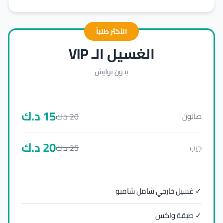
الأكثر طلباً
الغسيل الـ VIP
بدون بوليش
15
د.ك
20
د.ك
صالون
20
د.ك
25
د.ك
جيب
✓ غسيل خارجي شامل شامبو
✓ طبقة واكس