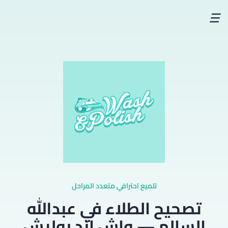
☰
تلميع احترافي متعدد المراحل
تصحيح الطلاء في عبدالله
السالم — واش اند بوليش