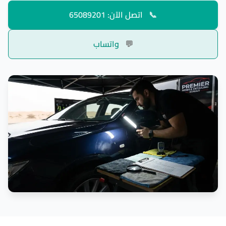
📞
اتصل الآن: 65089201
💬
واتساب