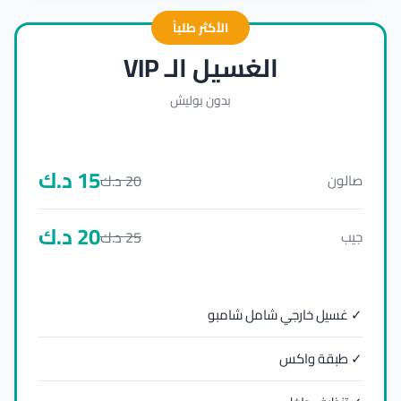
الأكثر طلباً
الغسيل الـ VIP
بدون بوليش
15
د.ك
20
د.ك
صالون
20
د.ك
25
د.ك
جيب
✓ غسيل خارجي شامل شامبو
✓ طبقة واكس