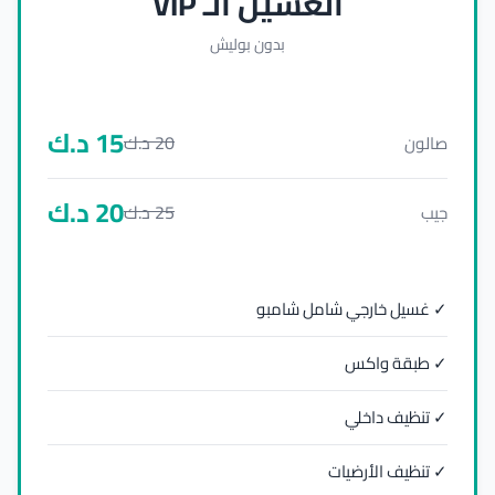
الغسيل الـ VIP
بدون بوليش
15
د.ك
20
د.ك
صالون
20
د.ك
25
د.ك
جيب
✓ غسيل خارجي شامل شامبو
✓ طبقة واكس
✓ تنظيف داخلي
✓ تنظيف الأرضيات