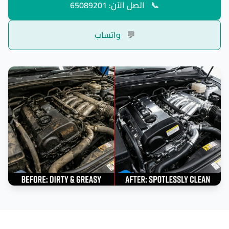
📞
اتصل الآن: 65089201
💬
واتساب