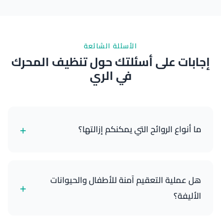
نتائج ممتازة
الأسئلة الشائعة
إجابات على أسئلتك حول تنظيف المحرك
في الري
+
ما أنواع الروائح التي يمكنكم إزالتها؟
يمكننا إزالة مجموعة واسعة من الروائح بفعالية، بما في
ذلك الدخان، الحيوانات الأليفة، الطعام، العفن، والرطوبة
هل عملية التعقيم آمنة للأطفال والحيوانات
+
العامة. معالجة الأوزون لدينا تستهدف وتحيد الجزيئات
الأليفة؟
المسببة للرائحة.