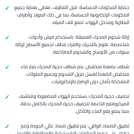
حماية المكونات الحساسة: قبل التنظيف، نغطي بعناية جميع
المكونات الإلكترونية الحساسة، بما في ذلك المولد وأطراف
البطارية ومدخل الهواء، لمنع تلف المياه.
إزالة شحوم المحرك العميقة: باستخدام فرش وأدوات
متخصصة، نقوم بالتحريك والفرك بلطف لجميع الأسطح لإزالة
سنوات من الأوساخ والشحوم المتراكمة.
شطف بضغط منخفض: يتم شطف حجرة المحرك بتيار ماء
منخفض الضغط لغسل مزيل الشحوم وجميع الملوثات
المفككة بأمان دون الإضرار بالإلكترونيات.
تجفيف حجرة المحرك: نستخدم الهواء المضغوط ومناشف
الميكروفايبر الناعمة لتجفيف حجرة المحرك بالكامل بدقة،
مما يمنع بقع الماء والتآكل.
تطبيق الضماد الواقي: يتم تطبيق ضماد عالي الجودة وغير
دهني على جميع المكونات البلاستيكية والمطاطية والفينيل