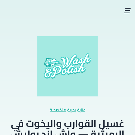
☰
عناية بحرية متخصصة
غسيل القوارب واليخوت في
الرميثية — واش اند بوليش