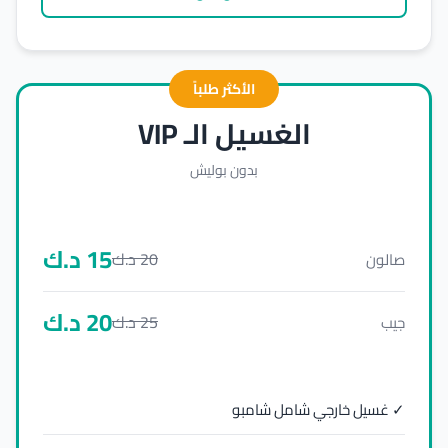
الأكثر طلباً
الغسيل الـ VIP
بدون بوليش
15
د.ك
20
د.ك
صالون
20
د.ك
25
د.ك
جيب
✓ غسيل خارجي شامل شامبو