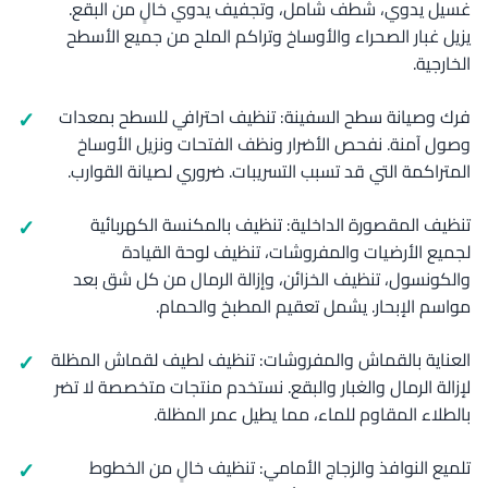
غسيل يدوي، شطف شامل، وتجفيف يدوي خالٍ من البقع.
يزيل غبار الصحراء والأوساخ وتراكم الملح من جميع الأسطح
الخارجية.
فرك وصيانة سطح السفينة: تنظيف احترافي للسطح بمعدات
وصول آمنة. نفحص الأضرار ونظف الفتحات ونزيل الأوساخ
المتراكمة التي قد تسبب التسريبات. ضروري لصيانة القوارب.
تنظيف المقصورة الداخلية: تنظيف بالمكنسة الكهربائية
لجميع الأرضيات والمفروشات، تنظيف لوحة القيادة
والكونسول، تنظيف الخزائن، وإزالة الرمال من كل شق بعد
مواسم الإبحار. يشمل تعقيم المطبخ والحمام.
العناية بالقماش والمفروشات: تنظيف لطيف لقماش المظلة
لإزالة الرمال والغبار والبقع. نستخدم منتجات متخصصة لا تضر
بالطلاء المقاوم للماء، مما يطيل عمر المظلة.
تلميع النوافذ والزجاج الأمامي: تنظيف خالٍ من الخطوط