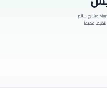
يش
نقدم خدمة غسيل القوارب واليخوت المتخصصة في السالمية بالقرب من Marina Mall وشارع سالم
ال 45 دقيقة فقط. نوفر تنظيفاً عميقاً