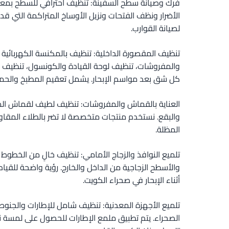
فرك وصيانة سطح السفينة: تنظيف احترافي للسطح بم
الأضرار ونظف الفتحات ونزيل الأوساخ المتراكمة التي قد
لصيانة القوارب.
تنظيف المقصورة الداخلية: تنظيف بالمكنسة الكهربائية 
والمفروشات، تنظيف لوحة القيادة والكونسول، تنظيف الخ
كل شق بعد مواسم الإبحار. يشمل تعقيم المطبخ والحما
العناية بالقماش والمفروشات: تنظيف لطيف لقماش المظلة
والبقع. نستخدم منتجات متخصصة لا تضر بالطلاء المقاو
المظلة.
تلميع النوافذ والزجاج الأمامي: تنظيف خالٍ من الخطوط ل
والأسطح الزجاجية من الداخل والخارج. رؤية واضحة للقيادة
أثناء الإبحار في صحراء الكويت.
تلميع الأجهزة المعدنية: تنظيف شامل للإطارات والجنوط ل
الصحراء. يتم تطبيق ملمع الإطارات للحصول على لمسة 