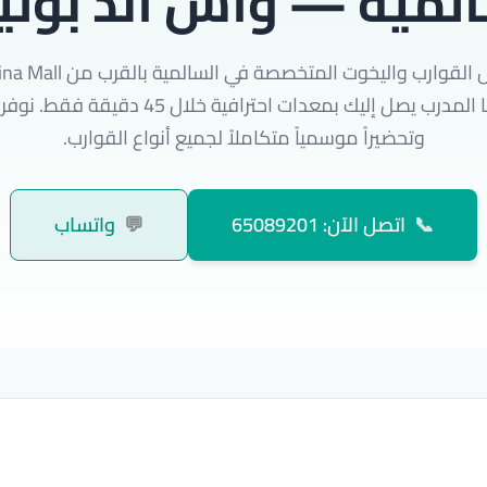
المية — واش اند بول
المبارك. فريقنا المدرب يصل إليك بمعدات احترافية خل
وتحضيراً موسمياً متكاملاً لجميع أنواع القوارب.
📞
اتصل الآن: 65089201
💬
واتساب