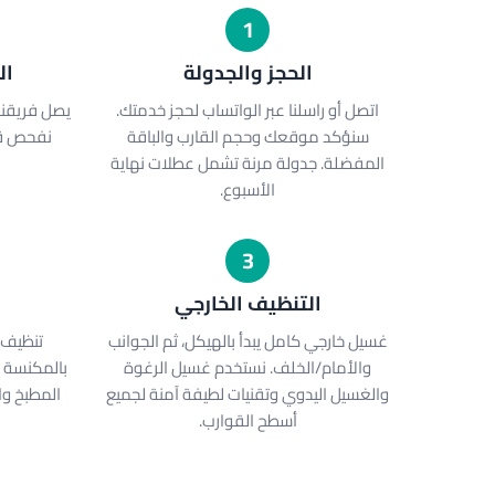
1
الحجز والجدولة
ال
اتصل أو راسلنا عبر الواتساب لحجز خدمتك.
يصل فريقنا
سنؤكد موقعك وحجم القارب والباقة
نفحص قا
المفضلة. جدولة مرنة تشمل عطلات نهاية
الأسبوع.
3
التنظيف الخارجي
ا
غسيل خارجي كامل يبدأ بالهيكل، ثم الجوانب
تنظيف 
والأمام/الخلف. نستخدم غسيل الرغوة
بالمكنسة ا
والغسيل اليدوي وتقنيات لطيفة آمنة لجميع
المطبخ وال
أسطح القوارب.