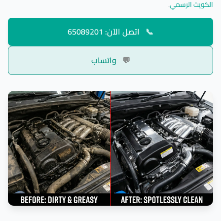
الكويت الرسمي
.
📞
اتصل الآن: 65089201
💬
واتساب