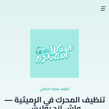
☰
تنظيف محرك احترافي
تنظيف المحرك في الرميثية —
واش اند بوليش