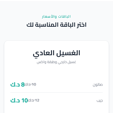
الباقات والأسعار
اختر الباقة المناسبة لك
الغسيل العادي
غسيل خارجي وطبقة واكس
8
د.ك
10
د.ك
صالون
10
د.ك
12
د.ك
جيب