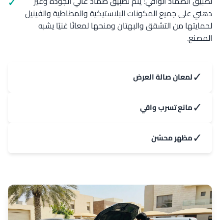
تطبيق الضماد الواقي: يتم تطبيق ضماد عالي الجودة وغير
دهني على جميع المكونات البلاستيكية والمطاطية والفينيل
لحمايتها من التشقق والبهتان ومنحها لمعانًا غنيًا يشبه
المصنع.
✓
لمعان صالة العرض
✓
مانع تسرب واقي
✓
مظهر محسّن