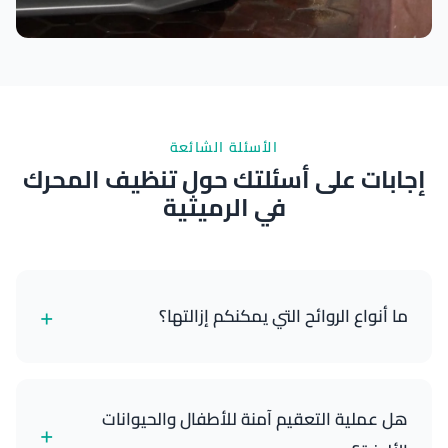
نتائج ممتازة
الأسئلة الشائعة
إجابات على أسئلتك حول تنظيف المحرك
في الرميثية
+
ما أنواع الروائح التي يمكنكم إزالتها؟
يمكننا إزالة مجموعة واسعة من الروائح بفعالية، بما في
ذلك الدخان، الحيوانات الأليفة، الطعام، العفن، والرطوبة
هل عملية التعقيم آمنة للأطفال والحيوانات
+
العامة. معالجة الأوزون لدينا تستهدف وتحيد الجزيئات