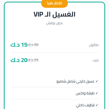
الأكثر طلباً
الغسيل الـ VIP
بدون بوليش
15
د.ك
20
د.ك
صالون
20
د.ك
25
د.ك
جيب
✓ غسيل خارجي شامل شامبو
✓ طبقة واكس
✓ تنظيف داخلي