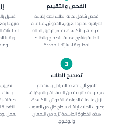
الفحص والتقييم
إز
فحص شامل لحالة الطلاء تحت إضاءة
غسيل بال
احترافية لتحديد العيوب، الخدوش، علامات
متبوعاً بمع
الدوامة، والأكسدة. نقوم بتوثيق الحالة
الملوثات ال
الحالية ونشرح عملية التصحيح والطلاء
وبقايا ال
المطلوبة لسيارتك المحددة.
وميكا
3
تصحيح الطلاء
تلميع آلي متعدد المراحل باستخدام
تطبيق د
مجموعة متنوعة من الوسادات والمركبات.
باستخدا
نزيل علامات الدوامة، الخدوش، الأكسدة،
طبقات رق
وعيوب الطلاء لإنشاء سطح خالٍ من العيوب.
التغطية ا
هذه الخطوة الحاسمة تزيد من اللمعان
نعمل لوحة
والوضوح.