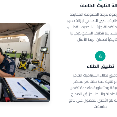
الة التلوث الكاملة
رغوة بدرجة الحموضة المحايدة
الجة بالطين الصناعي لإزالة جميع
متضمنة، جزيئات الحديد، القطران،
طلاء. يتم تنظيف السطح كيميائياً
نيكياً لضمان الربط الأمثل.
4
تطبيق الطلاء
قيق لطلاء السيراميك الفاخر
م تقنية نمط متقاطع محكم.
يقة ومتساوية متعددة تضمن
لكاملة والربط الجزيئي الصحيح.
 تلو الأخرى للحصول على نتائج
متسقة.