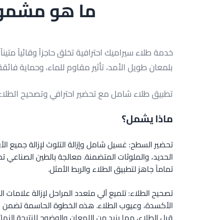
ما هو مشمول
خدمة طلاء سيراميك احترافية تخلق حاجزاً وقائياً متينا
بلمعان طويل الأمد، تأثير مقاوم للماء، وحماية فائقة
تطبيق طلاء شامل مع تحضير احترافي وتصحيح الطلاء ل
ماذا يشمل؟
تحضير السطح: غسيل شامل وإزالة التلوث لإزالة جميع الأو
الحديد، والملوثات المتضمنة. معالجة بالطين الصناع
تماماً جاهز لتطبيق الطلاء والربط الأمثل.
تصحيح الطلاء: تلميع آلي متعدد المراحل لإزالة علامات ا
الأكسدة، وعيوب الطلاء. هذه الخطوة الحاسمة تضمن سط
قبل الطلاء، مما يزيد من اللمعان والوضوح للنتيجة النهائ