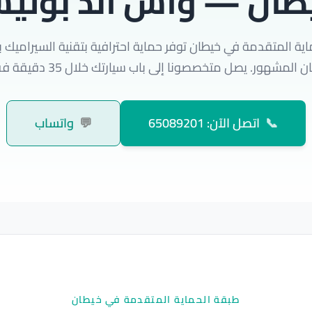
طان — واش اند بولي
ية المتقدمة في خيطان توفر حماية احترافية بتقنية السيراميك
 المشهور. يصل متخصصونا إلى باب سيارتك خلال 35 دقيقة فقط.
📞
اتصل الآن: 65089201
💬
واتساب
طبقة الحماية المتقدمة في خيطان