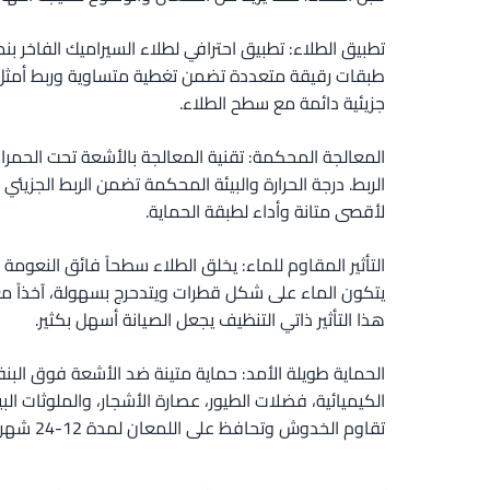
تطبيق الطلاء: تطبيق احترافي لطلاء السيراميك الفاخر 
طبقات رقيقة متعددة تضمن تغطية متساوية وربط أمثل. 
جزيئية دائمة مع سطح الطلاء.
المعالجة المحكمة: تقنية المعالجة بالأشعة تحت الحمر
الربط. درجة الحرارة والبيئة المحكمة تضمن الربط الجزيئ
لأقصى متانة وأداء لطبقة الحماية.
التأثير المقاوم للماء: يخلق الطلاء سطحاً فائق النعوم
يتكون الماء على شكل قطرات ويتدحرج بسهولة، آخذاً مع
هذا التأثير ذاتي التنظيف يجعل الصيانة أسهل بكثير.
الحماية طويلة الأمد: حماية متينة ضد الأشعة فوق البن
الكيميائية، فضلات الطيور، عصارة الأشجار، والملوثات الب
تقاوم الخدوش وتحافظ على اللمعان لمدة 12-24 شهراً مع العناية المناسبة.