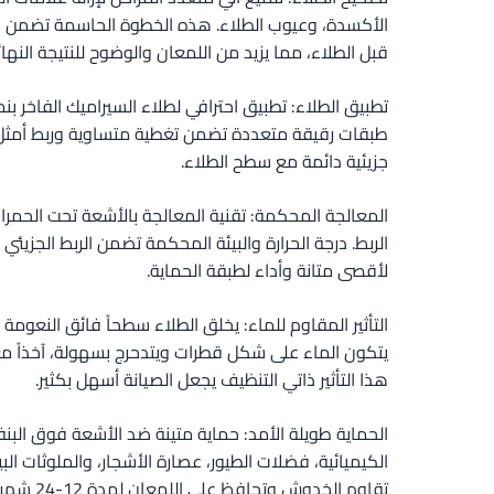
الأكسدة، وعيوب الطلاء. هذه الخطوة الحاسمة تضمن سط
قبل الطلاء، مما يزيد من اللمعان والوضوح للنتيجة النهائ
تطبيق الطلاء: تطبيق احترافي لطلاء السيراميك الفاخر 
طبقات رقيقة متعددة تضمن تغطية متساوية وربط أمثل. 
جزيئية دائمة مع سطح الطلاء.
المعالجة المحكمة: تقنية المعالجة بالأشعة تحت الحمر
الربط. درجة الحرارة والبيئة المحكمة تضمن الربط الجزيئ
لأقصى متانة وأداء لطبقة الحماية.
التأثير المقاوم للماء: يخلق الطلاء سطحاً فائق النعوم
يتكون الماء على شكل قطرات ويتدحرج بسهولة، آخذاً مع
هذا التأثير ذاتي التنظيف يجعل الصيانة أسهل بكثير.
الحماية طويلة الأمد: حماية متينة ضد الأشعة فوق البن
الكيميائية، فضلات الطيور، عصارة الأشجار، والملوثات الب
تقاوم الخدوش وتحافظ على اللمعان لمدة 12-24 شهراً مع العناية المناسبة.