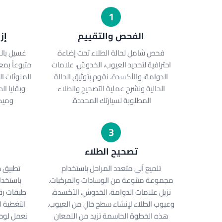
1
الفحص والتقييم
إز
فحص شامل لحالة الطلاء تحت إضاءة
غسيل بال
احترافية لتحديد العيوب، الخدوش، علامات
متبوعاً بمع
الدوامة، والأكسدة. نقوم بتوثيق الحالة
الملوثات ال
الحالية ونشرح عملية التصحيح والطلاء
وبقايا ال
المطلوبة لسيارتك المحددة.
وميكا
3
تصحيح الطلاء
تلميع آلي متعدد المراحل باستخدام
تطبيق د
مجموعة متنوعة من الوسادات والمركبات.
باستخدا
نزيل علامات الدوامة، الخدوش، الأكسدة،
طبقات رق
وعيوب الطلاء لإنشاء سطح خالٍ من العيوب.
التغطية ا
هذه الخطوة الحاسمة تزيد من اللمعان
نعمل لوحة