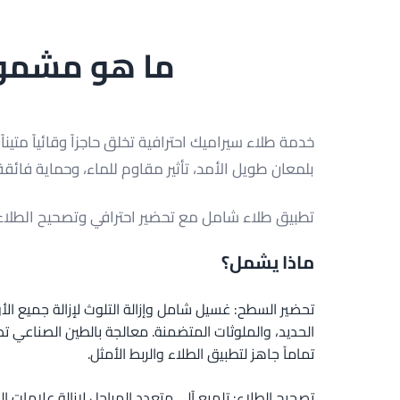
ما هو مشمول
خدمة طلاء سيراميك احترافية تخلق حاجزاً وقائياً متينا
بلمعان طويل الأمد، تأثير مقاوم للماء، وحماية فائقة
تطبيق طلاء شامل مع تحضير احترافي وتصحيح الطلاء ل
ماذا يشمل؟
تحضير السطح: غسيل شامل وإزالة التلوث لإزالة جميع الأو
الحديد، والملوثات المتضمنة. معالجة بالطين الصناع
تماماً جاهز لتطبيق الطلاء والربط الأمثل.
تصحيح الطلاء: تلميع آلي متعدد المراحل لإزالة علامات ا