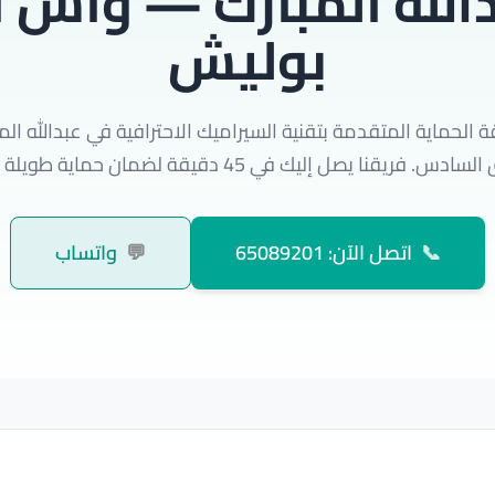
الله المبارك — واش ا
بوليش
الحماية المتقدمة بتقنية السيراميك الاحترافية في عبدالله المب
دس. فريقنا يصل إليك في 45 دقيقة لضمان حماية طويلة الأمد.
📞
اتصل الآن: 65089201
💬
واتساب