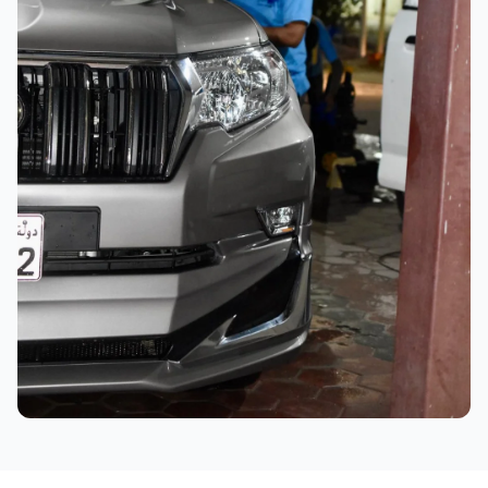
نتائج ممتازة