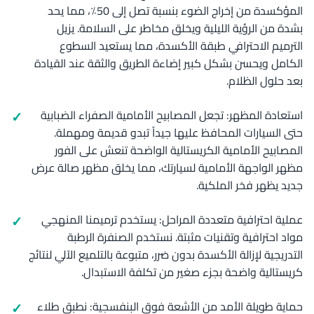
المؤكسدة من إخراج الضوء بنسبة تصل إلى 50٪، مما يحد
بشدة من الرؤية الليلية ويخلق مخاطر على السلامة. يزيل
الترميم الاحترافي طبقة الأكسدة، مما يستعيد السطوع
الكامل ويحسن بشكل كبير إضاءة الطريق والثقة عند القيادة
بعد حلول الظلام.
استعادة المظهر: تجعل المصابيح الأمامية الصفراء الضبابية
حتى السيارات المحافظ عليها جيداً تبدو قديمة ومهملة.
المصابيح الأمامية الكريستالية الواضحة تنعش على الفور
مظهر الواجهة الأمامية لسيارتك، مما يخلق مظهر صالة عرض
جديد يظهر فخر الملكية.
عملية احترافية متعددة المراحل: يستخدم ترميمنا المنهجي
مواد احترافية وتقنيات مثبتة. نستخدم الصنفرة الرطبة
التدريجية لإزالة الأكسدة بدون ضرر، متبوعة بالتلميع الآلي لنتائج
كريستالية واضحة بجزء صغير من تكلفة الاستبدال.
حماية طويلة الأمد من الأشعة فوق البنفسجية: نطبق طلاء