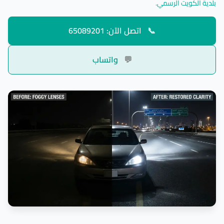
بلدية الكويت الرسمي
.
📞
اتصل الآن: 65089201
💬
واتساب