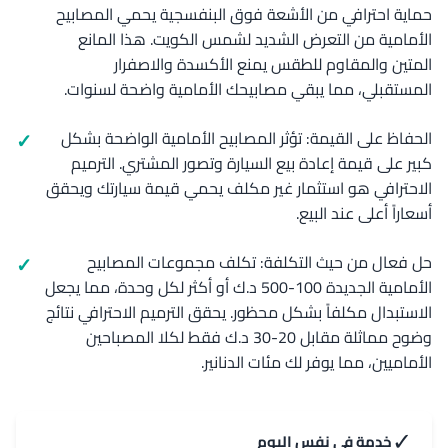
حماية احترافي من الأشعة فوق البنفسجية يحمي المصابيح
الأمامية من التعرض الشديد لشمس الكويت. هذا المانع
المتين والمقاوم للطقس يمنع الأكسدة والاصفرار
المستقبلي، مما يبقي مصابيحك الأمامية واضحة لسنوات.
الحفاظ على القيمة: تؤثر المصابيح الأمامية الواضحة بشكل
كبير على قيمة إعادة بيع السيارة وتصور المشتري. الترميم
الاحترافي هو استثمار غير مكلف يحمي قيمة سيارتك ويحقق
أسعاراً أعلى عند البيع.
حل فعال من حيث التكلفة: تكلف مجموعات المصابيح
الأمامية الجديدة 100-500 د.ك أو أكثر لكل وحدة، مما يجعل
الاستبدال مكلفاً بشكل محظور. يحقق الترميم الاحترافي نتائج
وضوح مماثلة مقابل 20-30 د.ك فقط لكلا المصباحين
الأماميين، مما يوفر لك مئات الدنانير.
✓
خدمة في نفس اليوم