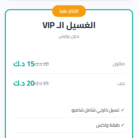
الأكثر طلباً
الغسيل الـ VIP
بدون بوليش
15
د.ك
20
د.ك
صالون
20
د.ك
25
د.ك
جيب
✓ غسيل خارجي شامل شامبو
✓ طبقة واكس