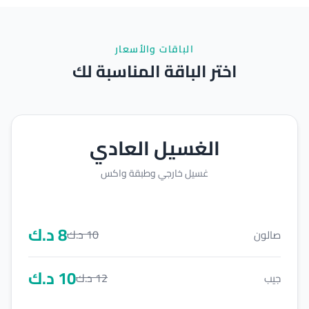
الباقات والأسعار
اختر الباقة المناسبة لك
الغسيل العادي
غسيل خارجي وطبقة واكس
8
د.ك
10
د.ك
صالون
10
د.ك
12
د.ك
جيب