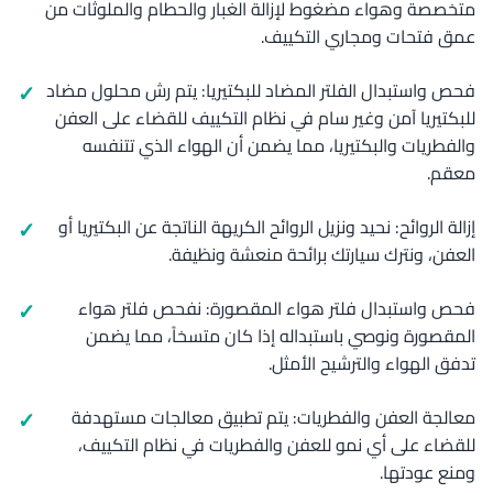
متخصصة وهواء مضغوط لإزالة الغبار والحطام والملوثات من
عمق فتحات ومجاري التكييف.
فحص واستبدال الفلتر المضاد للبكتيريا: يتم رش محلول مضاد
للبكتيريا آمن وغير سام في نظام التكييف للقضاء على العفن
والفطريات والبكتيريا، مما يضمن أن الهواء الذي تتنفسه
معقم.
إزالة الروائح: نحيد ونزيل الروائح الكريهة الناتجة عن البكتيريا أو
العفن، ونترك سيارتك برائحة منعشة ونظيفة.
فحص واستبدال فلتر هواء المقصورة: نفحص فلتر هواء
المقصورة ونوصي باستبداله إذا كان متسخاً، مما يضمن
تدفق الهواء والترشيح الأمثل.
معالجة العفن والفطريات: يتم تطبيق معالجات مستهدفة
للقضاء على أي نمو للعفن والفطريات في نظام التكييف،
ومنع عودتها.