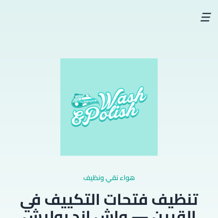
☰
هواء نقي ونظيف
تنظيف فتحات التكييف في
القرين — واش اند بوليش