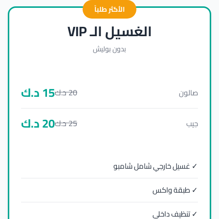
الأكثر طلباً
الغسيل الـ VIP
بدون بوليش
15
د.ك
20
د.ك
صالون
20
د.ك
25
د.ك
جيب
✓ غسيل خارجي شامل شامبو
✓ طبقة واكس
✓ تنظيف داخلي