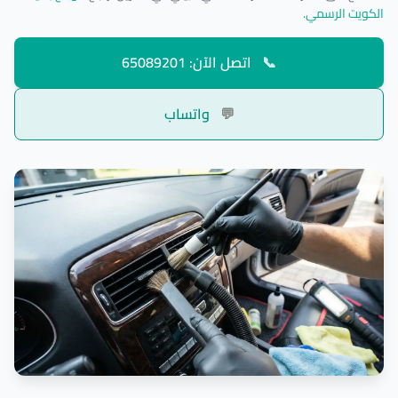
الكويت الرسمي
.
📞
اتصل الآن: 65089201
💬
واتساب