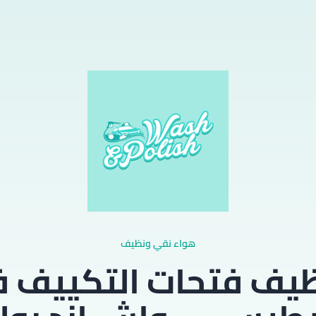
هواء نقي ونظيف
يف فتحات التكييف 