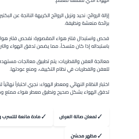
الهواء الذي تتنفسه معقم.
إزالة الروائح: نحيد ونزيل الروائح الكريهة الناتجة عن البكتي
برائحة منعشة ونظيفة.
فحص واستبدال فلتر هواء المقصورة: نفحص فلتر هوا
باستبداله إذا كان متسخاً، مما يضمن تدفق الهواء والترش
معالجة العفن والفطريات: يتم تطبيق معالجات مستهدف
للعفن والفطريات في نظام التكييف، ومنع عودتها.
اختبار النظام النهائي ومعطر الهواء: نجري اختباراً نهائيا
تدفق الهواء بشكل صحيح ونطبق معطر هواء ممتع وطو
✓
✓
لمعان صالة العرض
مادة مانعة للتسرب و
✓
مظهر محسّن