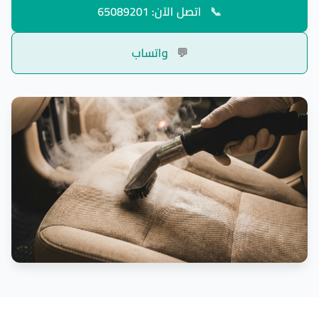
📞
اتصل الآن: 65089201
💬
واتساب