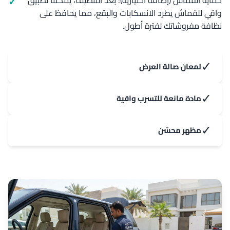
حماية القماش (إضافة اختيارية): بعد التنظيف، يمكننا تطبيق
واقي للقماش يطرد الانسكابات والبقع، مما يحافظ على
نظافة مفروشاتك لفترة أطول.
✓
لمعان صالة العرض
✓
مادة مانعة للتسرب واقية
✓
مظهر محسّن