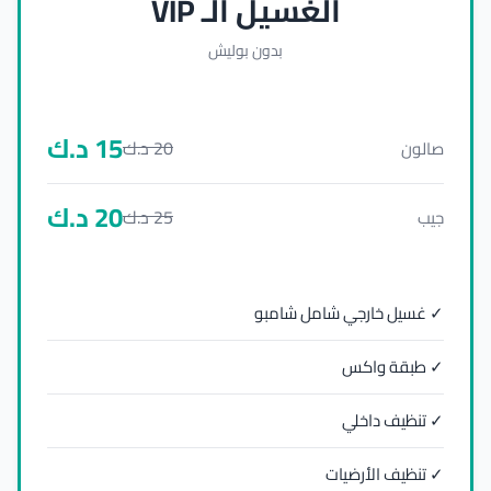
الغسيل الـ VIP
بدون بوليش
15
د.ك
20
د.ك
صالون
20
د.ك
25
د.ك
جيب
✓ غسيل خارجي شامل شامبو
✓ طبقة واكس
✓ تنظيف داخلي
✓ تنظيف الأرضيات