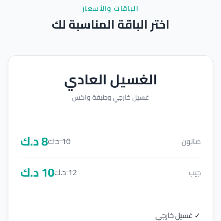
الباقات والأسعار
اختر الباقة المناسبة لك
الغسيل العادي
غسيل خارجي وطبقة واكس
8
د.ك
10
د.ك
صالون
10
د.ك
12
د.ك
جيب
✓ غسيل خارجي