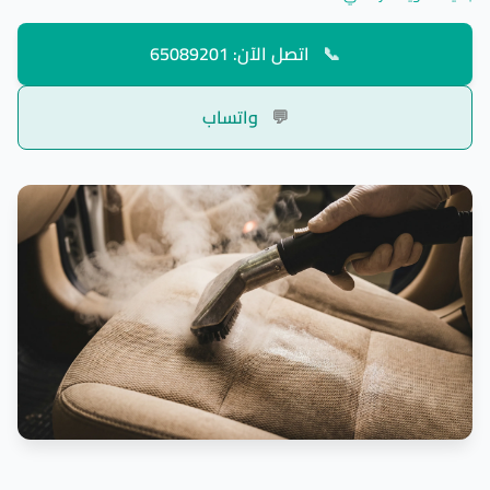
📞
اتصل الآن: 65089201
💬
واتساب