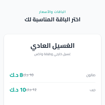
الباقات والأسعار
اختر الباقة المناسبة لك
الغسيل العادي
غسيل خارجي وطبقة واكس
8
د.ك
10
د.ك
صالون
10
د.ك
12
د.ك
جيب