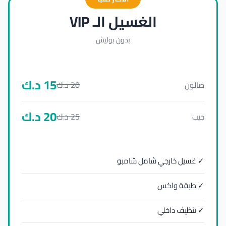
الغسيل الـ VIP
بدون بوليش
15
د.ك
20
د.ك
صالون
20
د.ك
25
د.ك
جيب
✓ غسيل خارجي شامل شامبو
✓ طبقة واكس
✓ تنظيف داخلي