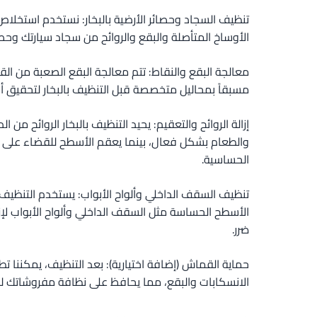
تنظيف السجاد وحصائر الأرضية بالبخار: نستخدم استخلاص ا
الأوساخ المتأصلة والبقع والروائح من سجاد سيارتك وحصائ
معالجة البقع والنقاط: تتم معالجة البقع الصعبة من الق
مسبقاً بمحاليل متخصصة قبل التنظيف بالبخار لتحقيق أق
إزالة الروائح والتعقيم: يحيد التنظيف بالبخار الروائح من ال
والطعام بشكل فعال، بينما يعقم الأسطح للقضاء على ا
الحساسية.
تنظيف السقف الداخلي وألواح الأبواب: يستخدم التنظيف ا
الأسطح الحساسة مثل السقف الداخلي وألواح الأبواب لإز
ضرر.
حماية القماش (إضافة اختيارية): بعد التنظيف، يمكننا 
الانسكابات والبقع، مما يحافظ على نظافة مفروشاتك لف