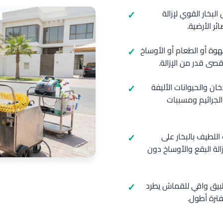
لبخار القوي لإزالة
ر الأرضية.
هوة أو الطعام أو الأوساخ
صى قدر من الإزالة.
دخان والحيوانات الأليفة
لجراثيم ومسببات
للطيف بالبخار على
الة البقع والأوساخ دون
تطبيق واقي للقماش يطرد
ترة أطول.