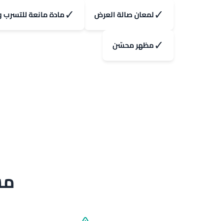
✓
✓
لمعان صالة العرض
مادة مانعة للتسرب و
✓
مظهر محسّن
مش