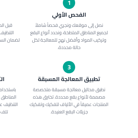
1
الفحص الأولي
نصل إلى موقعك ونجري فحصاً شاملاً
قبل الم
لجميع المناطق الملطخة، ونحدد أنواع البقع
التنظيف
وتركيب المواد وأفضل نهج للمعالجة لكل
لضمان السل
حالة محددة.
3
تطبيق المعالجة المسبقة
ال
نطبق محاليل معالجة مسبقة متخصصة
باستخدام
مصممة لأنواع بقع محددة. تخترق هذه
المناطق 
المنتجات عميقاً في الألياف لتفكيك وتفكيك
التنظيف عم
جزيئات البقع العنيدة.
تلف 