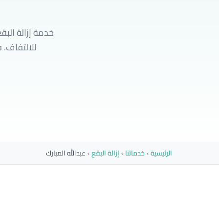
خدمة إزالة البق
للالتفاف. فريقنا يصل إليك خل
الرئيسية
›
خدماتنا
›
إزالة البقع
›
عبدالله المبارك