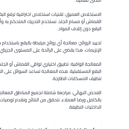
أقصى فعالية.
الاستخلاص العميق: تقنيات استخلاص احترافية ترفع ال
القماش أو مسام الجلد. نستخدم التحريك المتحكم به وأ
البقع دون إتلاف المواد.
تحييد الروائح: معالجة أي روائح مرتبطة بالبقع باستخدام
الإنزيمات. هذا يقضي على الرائحة على المستوى الجزيئي ب
المعالجة الواقية: تطبيق اختياري لواقي القماش أو الجلد
البقع المستقبلية. هذه المعالجة تساعد السوائل على ا
تنظيف الانسكابات الطازجة.
الفحص النهائي: مراجعة شاملة لجميع المناطق المعالجة
بالكامل ورضا العملاء. نتحقق من النتائج ونقدم توصيات 
الداخليات النظيفة.