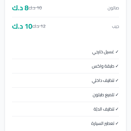
8
د.ك
10
د.ك
صالون
10
د.ك
12
د.ك
جيب
✓ غسيل خارجي
✓ طبقة واكس
✓ تنظيف داخلي
✓ تلميع طبلون
✓ تنظيف الدبّة
✓ تعطير السيارة