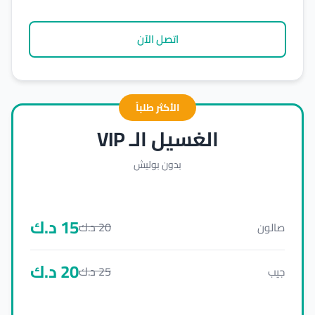
اتصل الآن
الأكثر طلباً
الغسيل الـ VIP
بدون بوليش
15
د.ك
20
د.ك
صالون
20
د.ك
25
د.ك
جيب