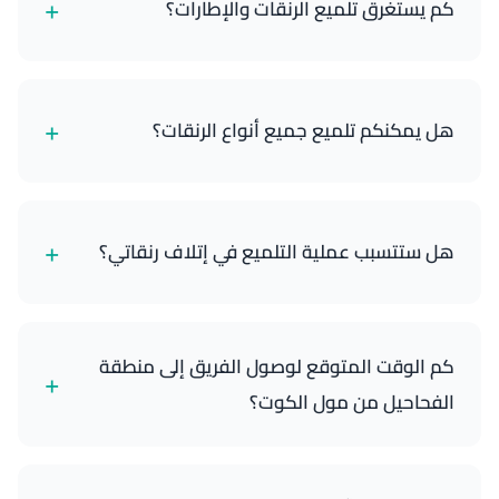
+
كم يستغرق تلميع الرنقات والإطارات؟
عادة ما تستغرق الخدمة 45-60 دقيقة، حسب حالة
وتعقيد عجلاتك.
+
هل يمكنكم تلميع جميع أنواع الرنقات؟
نعم، يمكننا تلميع معظم أنواع الرنقات، بما في ذلك
الألمنيوم والكروم والألومنيوم. نستخدم منتجات محددة
+
هل ستتسبب عملية التلميع في إتلاف رنقاتي؟
لكل مادة.
لا، فنيونا مدربون تدريباً عالياً ويستخدمون مركبات وتقنيات
احترافية آمنة لعجلاتك ولن تسبب أي ضرر.
كم الوقت المتوقع لوصول الفريق إلى منطقة
+
الفحاحيل من مول الكوت؟
نصل إلى أي موقع في الفحاحيل قرب مول الكوت أو
طريق الفحاحيل السريع في 35-45 دقيقة من تأكيد حجزك.