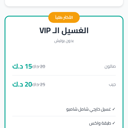
الأكثر طلباً
الغسيل الـ VIP
بدون بوليش
15
د.ك
20
د.ك
صالون
20
د.ك
25
د.ك
جيب
✓ غسيل خارجي شامل شامبو
✓ طبقة واكس