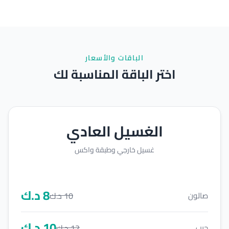
الباقات والأسعار
اختر الباقة المناسبة لك
الغسيل العادي
غسيل خارجي وطبقة واكس
8
د.ك
10
د.ك
صالون
10
د.ك
12
د.ك
جيب