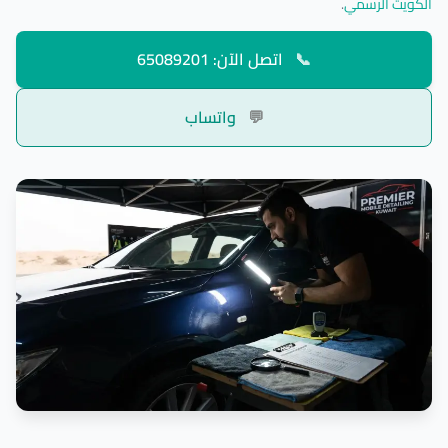
الكويت الرسمي
.
📞
اتصل الآن: 65089201
💬
واتساب