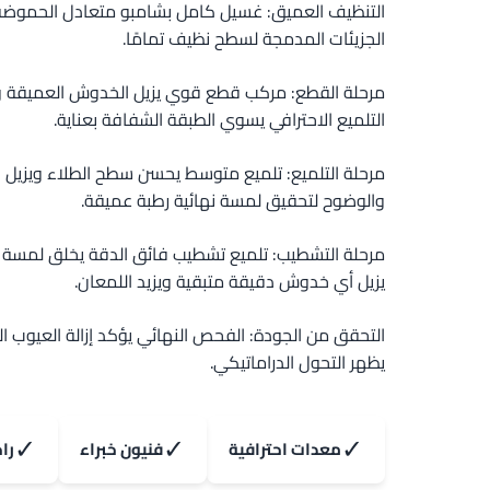
التنظيف العميق: غسيل كامل بشامبو متعادل الحموضة. إز
الجزيئات المدمجة لسطح نظيف تمامًا.
مرحلة القطع: مركب قطع قوي يزيل الخدوش العميقة و
التلميع الاحترافي يسوي الطبقة الشفافة بعناية.
مرحلة التلميع: تلميع متوسط يحسن سطح الطلاء ويزيل ال
والوضوح لتحقيق لمسة نهائية رطبة عميقة.
مرحلة التشطيب: تلميع تشطيب فائق الدقة يخلق لمسة نها
يزيل أي خدوش دقيقة متبقية ويزيد اللمعان.
التحقق من الجودة: الفحص النهائي يؤكد إزالة العيوب ال
يظهر التحول الدراماتيكي.
✓
✓
✓
معدات احترافية
فنيون خبراء
را