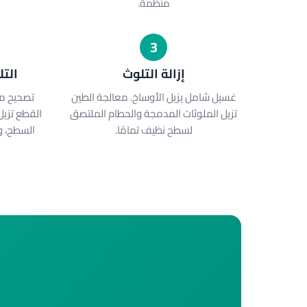
منظمة.
3
إزالة التلوث
الت
غسيل شامل يزيل الأوساخ. معالجة الطين
تصحيح من
تزيل الملوثات المدمجة والحطام الملتصق
القطع تزيل
لسطح نظيف تمامًا.
السطح، و