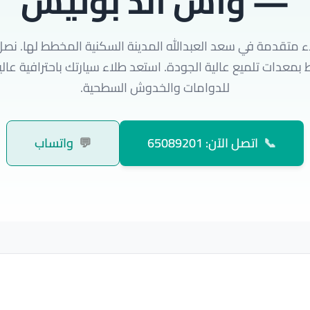
— واش اند بوليش
 متقدمة في سعد العبدالله المدينة السكنية المخطط لها. نصل
 بمعدات تلميع عالية الجودة. استعد طلاء سيارتك باحترافية عالي
للدوامات والخدوش السطحية.
📞
اتصل الآن: 65089201
💬
واتساب