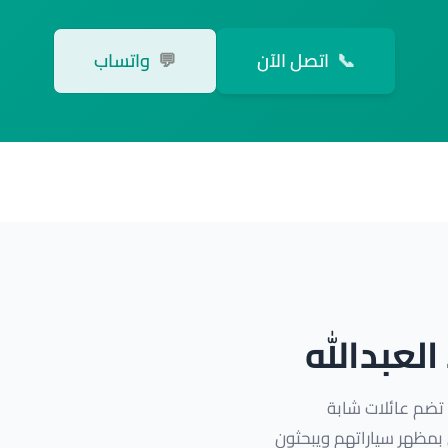
📞
اتصل الآن
💬
واتساب
لعبدالله
 تضم عائلات شابة
 بمظهر سياراتهم ويبحثون