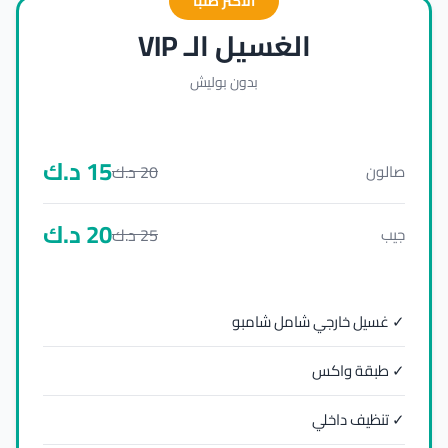
الأكثر طلباً
الغسيل الـ VIP
بدون بوليش
15
د.ك
20
د.ك
صالون
20
د.ك
25
د.ك
جيب
✓ غسيل خارجي شامل شامبو
✓ طبقة واكس
✓ تنظيف داخلي