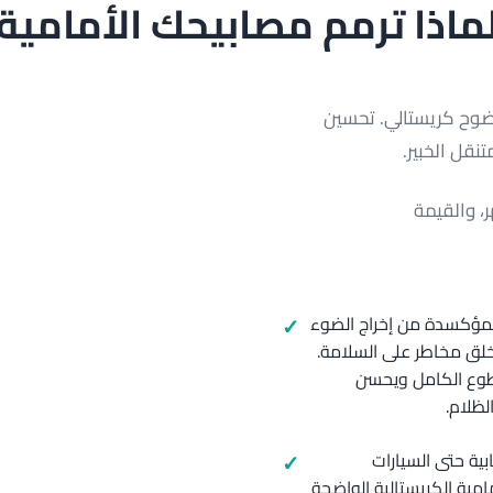
ماذا ترمم مصابيحك الأمامية
وضوح كريستالي. تحسين
تنقل الخبير.
، والقيمة
 المؤكسدة من إخراج الضوء
يلية ويخلق مخاطر على السلامة.
سطوع الكامل ويحسن
لظلام.
بية حتى السيارات
امية الكريستالية الواضحة