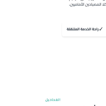
لة مقابل 20-30 د.ك فقط لكلا المصباحين الأماميين،
✓
راحة الخدمة المتنقلة
الفحاحيل