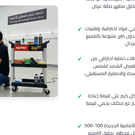
 يخلق مظهر صالة عرض
جي مواد احترافية وتقنيات
بدون ضرر، متبوعة بالتلميع
بدال.
لاء حماية احترافي من
التعرض الشديد لشمس
دة والاصفرار المستقبلي،
كل كبير على قيمة إعادة
ثمار غير مكلف يحمي قيمة
حل فعال من حيث التكلفة: تكلف مجموعات المصابيح الأمامية الجديدة 100-500
كل محظور. يحقق الترميم