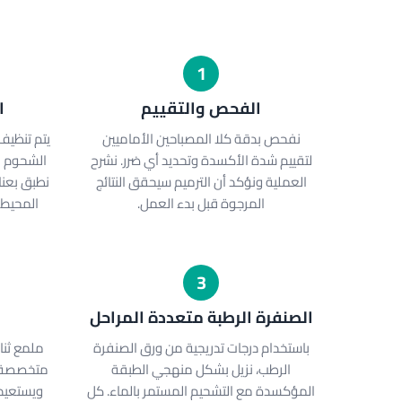
1
الفحص والتقييم
ا
نفحص بدقة كلا المصباحين الأماميين
يتم تنظيف
لتقييم شدة الأكسدة وتحديد أي ضرر. نشرح
الشحوم ال
العملية ونؤكد أن الترميم سيحقق النتائج
نطبق بعنا
المرجوة قبل بدء العمل.
المحيط،
3
الصنفرة الرطبة متعددة المراحل
باستخدام درجات تدريجية من ورق الصنفرة
ملمع ثنا
الرطب، نزيل بشكل منهجي الطبقة
متخصصة ي
المؤكسدة مع التشحيم المستمر بالماء. كل
ويستعيد 