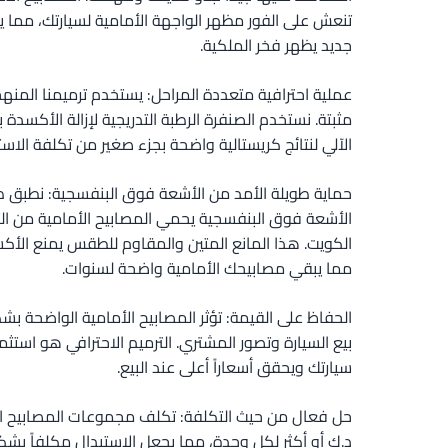
تنعش على الفور مظهر الواجهة الأمامية لسيارتك، مما
جديد يظهر فخر الملكية.
عملية احترافية متعددة المراحل: يستخدم ترميمنا المنه
مثبتة. نستخدم الصنفرة الرطبة التدريجية لإزالة الأكسدة 
الآلي لنتائج كريستالية واضحة بجزء صغير من تكلفة الاست
حماية طويلة الأمد من الأشعة فوق البنفسجية: نطبق ط
الأشعة فوق البنفسجية يحمي المصابيح الأمامية من 
الكويت. هذا المانع المتين والمقاوم للطقس يمنع الأكس
مما يبقي مصابيحك الأمامية واضحة لسنوات.
الحفاظ على القيمة: تؤثر المصابيح الأمامية الواضحة بش
بيع السيارة وتصور المشتري. الترميم الاحترافي هو است
سيارتك ويحقق أسعاراً أعلى عند البيع.
د.ك أو أكثر لكل وحدة، مما يجعل الاستبدال مكلفاً بش