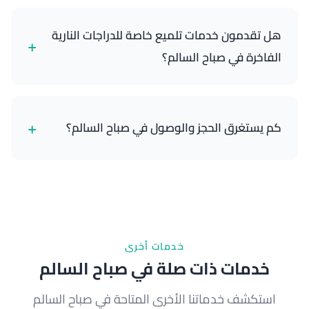
يشمل غسيل الدراجة النارية الكامل لدينا: غسيل وتلميع
خارجي كامل، تنظيف وتشحيم السلسلة، تلميع الكروم
هل تقدمون خدمات تلميع خاصة للدراجات النارية
+
والمعادن، تنظيف العجلات والفرامل، العناية بالمقعد
الفاخرة في صباح السالم؟
والجلد، وتفصيل حجرة المحرك. نستخدم منتجات آمنة
للدراجات النارية مصممة خصيصاً للدراجات.
بالتأكيد، نتخصص في تلميع الدراجات النارية الفاخرة
باستخدام منتجات احترافية عالية الجودة تحافظ على
+
كم يستغرق الحجز والوصول في صباح السالم؟
اللمعان والحماية الطويلة الأجل.
يمكنك الحجز خلال دقيقة واحدة عبر الاتصال بنا على
65089201، ونصل إليك خلال 35 دقيقة في أي مكان في
صباح السالم.
خدمات أخرى
خدمات ذات صلة في صباح السالم
استكشف خدماتنا الأخرى المتاحة في صباح السالم