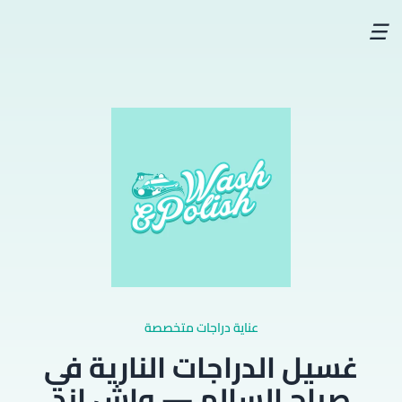
☰
عناية دراجات متخصصة
غسيل الدراجات النارية في
صباح السالم — واش اند