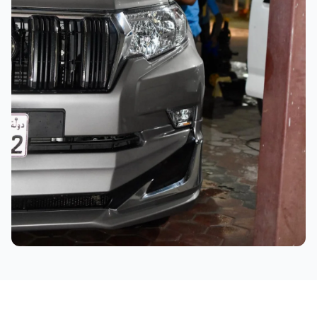
نتائج ممتازة