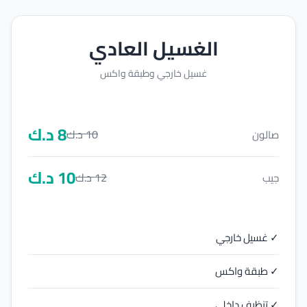
الغسيل العادي
غسيل خارجي وطبقة واكس
8
د.ك
10
د.ك
صالون
10
د.ك
12
د.ك
جيب
✓ غسيل خارجي
✓ طبقة واكس
✓ تنظيف داخلي