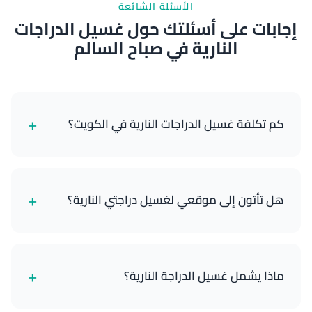
الأسئلة الشائعة
إجابات على أسئلتك حول غسيل الدراجات
النارية في صباح السالم
+
كم تكلفة غسيل الدراجات النارية في الكويت؟
تبدأ خدمات غسيل الدراجات النارية لدينا من 8 دينار كويتي
للغسيل الخارجي الأساسي وتصل إلى 25 دينار كويتي
+
هل تأتون إلى موقعي لغسيل دراجتي النارية؟
للتفصيل المتميز الكامل. تعتمد الأسعار على نوع دراجتك
والباقة التي تختارها.
نعم! نحن خدمة متنقلة بالكامل. نحضر جميع معداتنا
والمياه ومستلزمات التنظيف والأدوات إلى موقعك في
+
ماذا يشمل غسيل الدراجة النارية؟
أي مكان في الكويت. سواء كانت دراجتك في منزلك أو
المرآب أو أي موقع آخر، نأتي إليك.