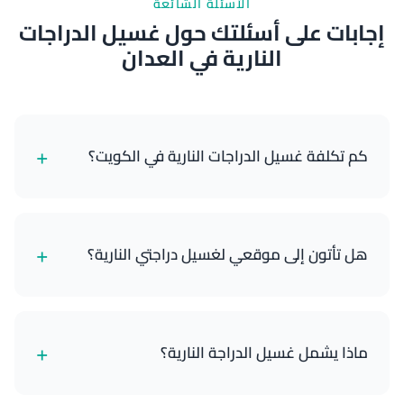
الأسئلة الشائعة
إجابات على أسئلتك حول غسيل الدراجات
النارية في العدان
+
كم تكلفة غسيل الدراجات النارية في الكويت؟
تبدأ خدمات غسيل الدراجات النارية لدينا من 8 دينار كويتي
للغسيل الخارجي الأساسي وتصل إلى 25 دينار كويتي
+
هل تأتون إلى موقعي لغسيل دراجتي النارية؟
للتفصيل المتميز الكامل. تعتمد الأسعار على نوع دراجتك
والباقة التي تختارها.
نعم! نحن خدمة متنقلة بالكامل. نحضر جميع معداتنا
والمياه ومستلزمات التنظيف والأدوات إلى موقعك في
+
ماذا يشمل غسيل الدراجة النارية؟
أي مكان في الكويت. سواء كانت دراجتك في منزلك أو
المرآب أو أي موقع آخر، نأتي إليك.