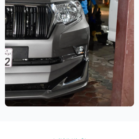
نتائج ممتازة