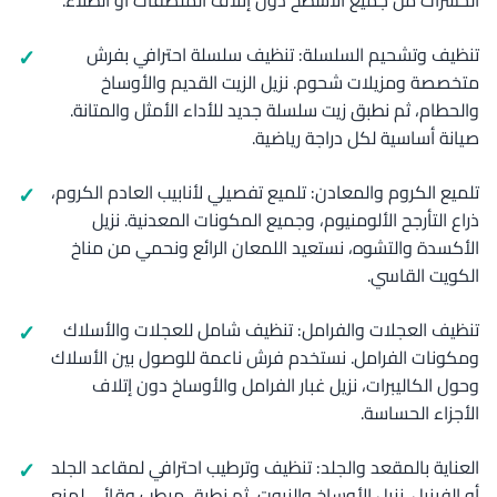
الحشرات من جميع الأسطح دون إتلاف الملصقات أو الطلاء.
تنظيف وتشحيم السلسلة: تنظيف سلسلة احترافي بفرش
متخصصة ومزيلات شحوم. نزيل الزيت القديم والأوساخ
والحطام، ثم نطبق زيت سلسلة جديد للأداء الأمثل والمتانة.
صيانة أساسية لكل دراجة رياضية.
تلميع الكروم والمعادن: تلميع تفصيلي لأنابيب العادم الكروم،
ذراع التأرجح الألومنيوم، وجميع المكونات المعدنية. نزيل
الأكسدة والتشوه، نستعيد اللمعان الرائع ونحمي من مناخ
الكويت القاسي.
تنظيف العجلات والفرامل: تنظيف شامل للعجلات والأسلاك
ومكونات الفرامل. نستخدم فرش ناعمة للوصول بين الأسلاك
وحول الكاليبرات، نزيل غبار الفرامل والأوساخ دون إتلاف
الأجزاء الحساسة.
العناية بالمقعد والجلد: تنظيف وترطيب احترافي لمقاعد الجلد
أو الفينيل. نزيل الأوساخ والزيوت، ثم نطبق مرطب وقائي لمنع