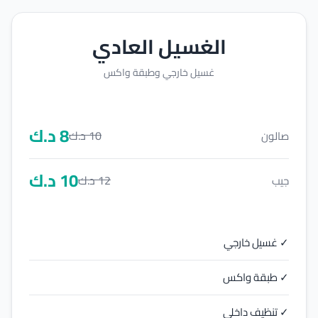
الغسيل العادي
غسيل خارجي وطبقة واكس
8
د.ك
10
د.ك
صالون
10
د.ك
12
د.ك
جيب
✓ غسيل خارجي
✓ طبقة واكس
✓ تنظيف داخلي