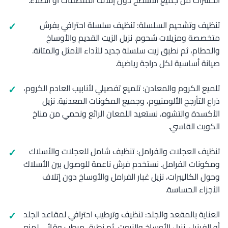
الحشرات من جميع الأسطح دون إتلاف الملصقات أو الطلاء.
تنظيف وتشحيم السلسلة: تنظيف سلسلة احترافي بفرش
متخصصة ومزيلات شحوم. نزيل الزيت القديم والأوساخ
والحطام، ثم نطبق زيت سلسلة جديد للأداء الأمثل والمتانة.
صيانة أساسية لكل دراجة رياضية.
تلميع الكروم والمعادن: تلميع تفصيلي لأنابيب العادم الكروم،
ذراع التأرجح الألومنيوم، وجميع المكونات المعدنية. نزيل
الأكسدة والتشوه، نستعيد اللمعان الرائع ونحمي من مناخ
الكويت القاسي.
تنظيف العجلات والفرامل: تنظيف شامل للعجلات والأسلاك
ومكونات الفرامل. نستخدم فرش ناعمة للوصول بين الأسلاك
وحول الكاليبرات، نزيل غبار الفرامل والأوساخ دون إتلاف
الأجزاء الحساسة.
العناية بالمقعد والجلد: تنظيف وترطيب احترافي لمقاعد الجلد
أو الفينيل. نزيل الأوساخ والزيوت، ثم نطبق مرطب وقائي لمنع