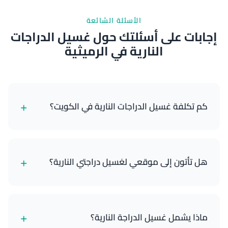
الأسئلة الشائعة
إجابات على أسئلتك حول غسيل الدراجات
النارية في الرميثية
+
كم تكلفة غسيل الدراجات النارية في الكويت؟
تبدأ خدمات غسيل الدراجات النارية لدينا من 8 دينار كويتي
للغسيل الخارجي الأساسي وتصل إلى 25 دينار كويتي
+
هل تأتون إلى موقعي لغسيل دراجتي النارية؟
للتفصيل المتميز الكامل. تعتمد الأسعار على نوع دراجتك
والباقة التي تختارها.
نعم! نحن خدمة متنقلة بالكامل. نحضر جميع معداتنا
والمياه ومستلزمات التنظيف والأدوات إلى موقعك في
+
ماذا يشمل غسيل الدراجة النارية؟
أي مكان في الكويت. سواء كانت دراجتك في منزلك أو