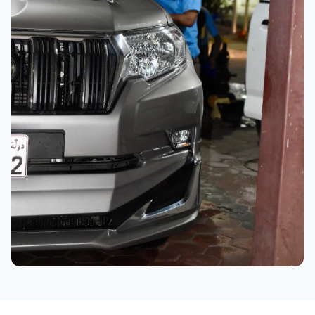
نتائج ممتازة