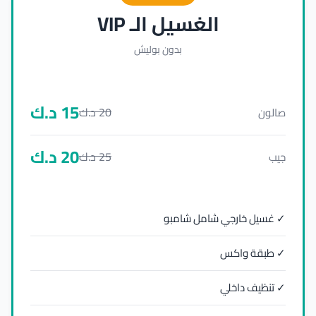
الغسيل الـ VIP
بدون بوليش
15
د.ك
20
د.ك
صالون
20
د.ك
25
د.ك
جيب
✓ غسيل خارجي شامل شامبو
✓ طبقة واكس
✓ تنظيف داخلي