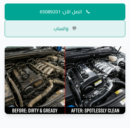
📞
اتصل الآن: 65089201
💬
واتساب