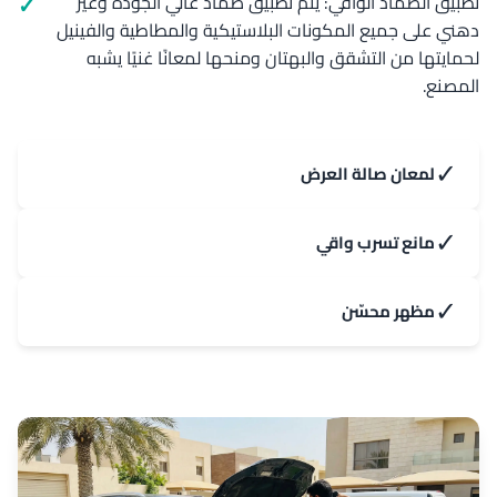
تطبيق الضماد الواقي: يتم تطبيق ضماد عالي الجودة وغير
دهني على جميع المكونات البلاستيكية والمطاطية والفينيل
لحمايتها من التشقق والبهتان ومنحها لمعانًا غنيًا يشبه
المصنع.
✓
لمعان صالة العرض
✓
مانع تسرب واقي
✓
مظهر محسّن