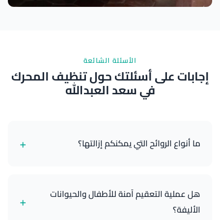
نتائج ممتازة
الأسئلة الشائعة
إجابات على أسئلتك حول تنظيف المحرك
في سعد العبدالله
+
ما أنواع الروائح التي يمكنكم إزالتها؟
يمكننا إزالة مجموعة واسعة من الروائح بفعالية، بما في
ذلك الدخان، الحيوانات الأليفة، الطعام، العفن، والرطوبة
هل عملية التعقيم آمنة للأطفال والحيوانات
+
العامة. معالجة الأوزون لدينا تستهدف وتحيد الجزيئات
الأليفة؟
المسببة للرائحة.