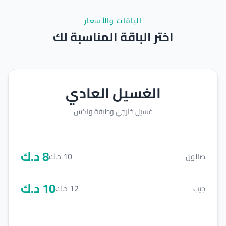
الباقات والأسعار
اختر الباقة المناسبة لك
الغسيل العادي
غسيل خارجي وطبقة واكس
8
د.ك
10
د.ك
صالون
10
د.ك
12
د.ك
جيب