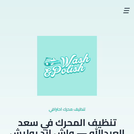
☰
تنظيف محرك احترافي
تنظيف المحرك في سعد
العبدالله — واش اند بوليش