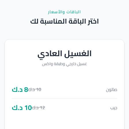
الباقات والأسعار
اختر الباقة المناسبة لك
الغسيل العادي
غسيل خارجي وطبقة واكس
8
د.ك
10
د.ك
صالون
10
د.ك
12
د.ك
جيب