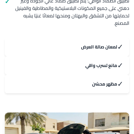
تطبيق الضماد الواقي: يتم تطبيق ضماد عالي الجودة وغير
دهني على جميع المكونات البلاستيكية والمطاطية والفينيل
لحمايتها من التشقق والبهتان ومنحها لمعانًا غنيًا يشبه
المصنع.
✓
لمعان صالة العرض
✓
مانع تسرب واقي
✓
مظهر محسّن