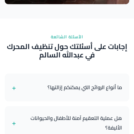
نتائج ممتازة
الأسئلة الشائعة
إجابات على أسئلتك حول تنظيف المحرك
في عبدالله السالم
+
ما أنواع الروائح التي يمكنكم إزالتها؟
يمكننا إزالة مجموعة واسعة من الروائح بفعالية، بما في
ذلك الدخان، الحيوانات الأليفة، الطعام، العفن، والرطوبة
هل عملية التعقيم آمنة للأطفال والحيوانات
+
العامة. معالجة الأوزون لدينا تستهدف وتحيد الجزيئات
الأليفة؟
المسببة للرائحة.