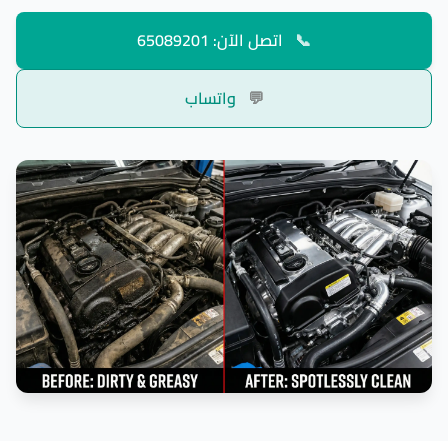
📞
اتصل الآن: 65089201
💬
واتساب