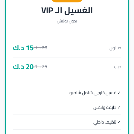
الغسيل الـ VIP
بدون بوليش
15
د.ك
20
د.ك
صالون
20
د.ك
25
د.ك
جيب
✓ غسيل خارجي شامل شامبو
✓ طبقة واكس
✓ تنظيف داخلي