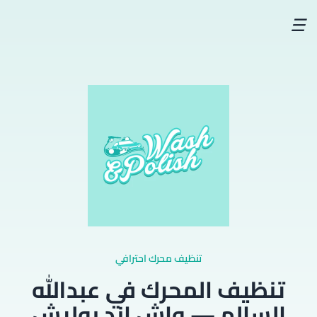
☰
تنظيف محرك احترافي
تنظيف المحرك في عبدالله
السالم — واش اند بوليش