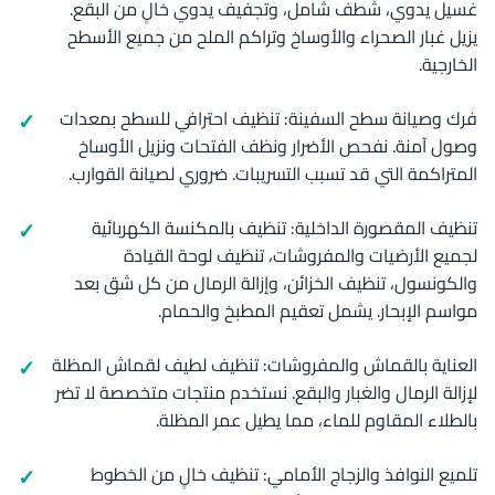
غسيل يدوي، شطف شامل، وتجفيف يدوي خالٍ من البقع.
يزيل غبار الصحراء والأوساخ وتراكم الملح من جميع الأسطح
الخارجية.
فرك وصيانة سطح السفينة: تنظيف احترافي للسطح بمعدات
وصول آمنة. نفحص الأضرار ونظف الفتحات ونزيل الأوساخ
المتراكمة التي قد تسبب التسريبات. ضروري لصيانة القوارب.
تنظيف المقصورة الداخلية: تنظيف بالمكنسة الكهربائية
لجميع الأرضيات والمفروشات، تنظيف لوحة القيادة
والكونسول، تنظيف الخزائن، وإزالة الرمال من كل شق بعد
مواسم الإبحار. يشمل تعقيم المطبخ والحمام.
العناية بالقماش والمفروشات: تنظيف لطيف لقماش المظلة
لإزالة الرمال والغبار والبقع. نستخدم منتجات متخصصة لا تضر
بالطلاء المقاوم للماء، مما يطيل عمر المظلة.
تلميع النوافذ والزجاج الأمامي: تنظيف خالٍ من الخطوط