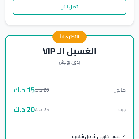
اتصل الآن
الأكثر طلباً
الغسيل الـ VIP
بدون بوليش
15
د.ك
20
د.ك
صالون
20
د.ك
25
د.ك
جيب
✓ غسيل خارجي شامل شامبو