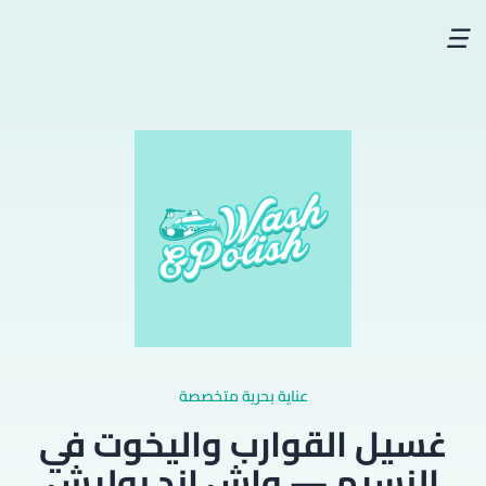
☰
عناية بحرية متخصصة
غسيل القوارب واليخوت في
النسيم — واش اند بوليش