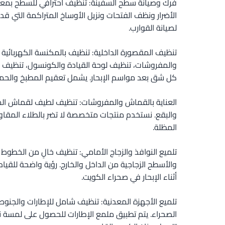
فرك وصيانة سطح السفينة: تنظيف احترافي للسطح بم
الأضرار ونظف الفتحات ونزيل الأوساخ المتراكمة التي قد
لصيانة القوارب.
تنظيف المقصورة الداخلية: تنظيف بالمكنسة الكهربائية 
والمفروشات، تنظيف لوحة القيادة والكونسول، تنظيف الخ
كل شق بعد مواسم الإبحار. يشمل تعقيم المطبخ والحما
العناية بالقماش والمفروشات: تنظيف لطيف لقماش المظلة
والبقع. نستخدم منتجات متخصصة لا تضر بالطلاء المقاو
المظلة.
تلميع النوافذ والزجاج الأمامي: تنظيف خالٍ من الخطوط ل
والأسطح الزجاجية من الداخل والخارج. رؤية واضحة للقيادة
أثناء الإبحار في صحراء الكويت.
تلميع الأجهزة المعدنية: تنظيف شامل للإطارات والجنوط ل
الصحراء. يتم تطبيق ملمع الإطارات للحصول على لمسة 