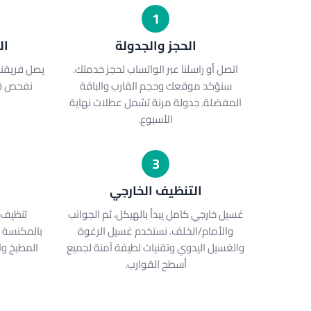
1
الحجز والجدولة
ال
اتصل أو راسلنا عبر الواتساب لحجز خدمتك.
يصل فريقنا
سنؤكد موقعك وحجم القارب والباقة
نفحص قا
المفضلة. جدولة مرنة تشمل عطلات نهاية
الأسبوع.
3
التنظيف الخارجي
ا
غسيل خارجي كامل يبدأ بالهيكل، ثم الجوانب
تنظيف 
والأمام/الخلف. نستخدم غسيل الرغوة
بالمكنسة ا
والغسيل اليدوي وتقنيات لطيفة آمنة لجميع
المطبخ وال
أسطح القوارب.