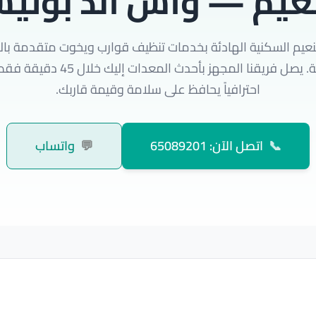
نعيم — واش اند بولي
عيم السكنية الهادئة بخدمات تنظيف قوارب ويخوت متقدمة با
الجهراء الرئيسية. يصل فريقنا المجهز بأحد
احترافياً يحافظ على سلامة وقيمة قاربك.
📞
اتصل الآن: 65089201
💬
واتساب